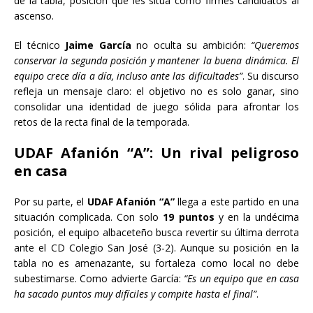
de la tabla, posición que les sitúa como firmes candidatos al
ascenso.
El técnico
Jaime García
no oculta su ambición:
“Queremos
conservar la segunda posición y mantener la buena dinámica. El
equipo crece día a día, incluso ante las dificultades”
. Su discurso
refleja un mensaje claro: el objetivo no es solo ganar, sino
consolidar una identidad de juego sólida para afrontar los
retos de la recta final de la temporada.
UDAF Afanión “A”: Un rival peligroso
en casa
Por su parte, el
UDAF Afanión “A”
llega a este partido en una
situación complicada. Con solo
19 puntos
y en la undécima
posición, el equipo albaceteño busca revertir su última derrota
ante el CD Colegio San José (3-2). Aunque su posición en la
tabla no es amenazante, su fortaleza como local no debe
subestimarse. Como advierte García:
“Es un equipo que en casa
ha sacado puntos muy difíciles y compite hasta el final”
.