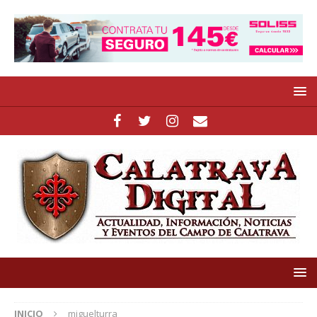
INICIO
miguelturra