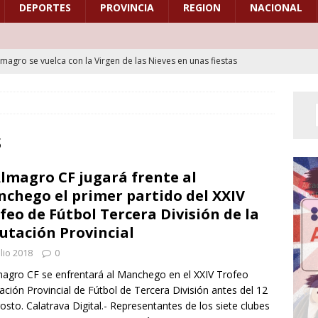
DEPORTES
PROVINCIA
REGION
NACIONAL
lmagro se vuelca con la Virgen de las Nieves en unas fiestas
ición y el relevo en la Diputación
CULTURA
a XXXIV Marcha Cicloturista “Cristo de la Albahaca” reunirá a los
ismo con un recorrido por seis municipios del Campo de Calatrava
s
Almagro CF jugará frente al
as Fiestas del Barrio de Santa María llenarán de tradición, música y
chego el primer partido del XXIV
e Bolaños de Calatrava del 14 al 16 de agosto
CULTURA
feo de Fútbol Tercera División de la
utación Provincial
lmagro se vuelca con la Virgen de las Nieves en una jornada
ulio 2018
0
ción y el relevo en la Diputación
CULTURA
magro CF se enfrentará al Manchego en el XXIV Trofeo
a Banda Maestro Víctor Sancho de Bolaños de Calatrava, invitada
ación Provincial de Fútbol de Tercera División antes del 12
eno del Encuentro de Bandas de Alcázar de San Juan
CULTURA
osto. Calatrava Digital.- Representantes de los siete clubes