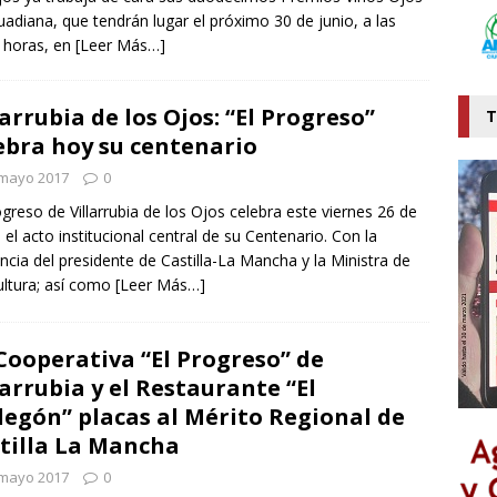
uadiana, que tendrán lugar el próximo 30 de junio, a las
 horas, en
[Leer Más…]
larrubia de los Ojos: “El Progreso”
T
ebra hoy su centenario
 mayo 2017
0
ogreso de Villarrubia de los Ojos celebra este viernes 26 de
el acto institucional central de su Centenario. Con la
ncia del presidente de Castilla-La Mancha y la Ministra de
ultura; así como
[Leer Más…]
Cooperativa “El Progreso” de
larrubia y el Restaurante “El
egón” placas al Mérito Regional de
tilla La Mancha
 mayo 2017
0