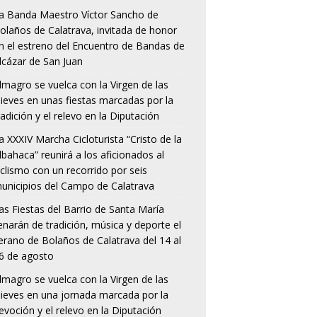
a Banda Maestro Víctor Sancho de
olaños de Calatrava, invitada de honor
n el estreno del Encuentro de Bandas de
lcázar de San Juan
lmagro se vuelca con la Virgen de las
ieves en unas fiestas marcadas por la
radición y el relevo en la Diputación
a XXXIV Marcha Cicloturista “Cristo de la
lbahaca” reunirá a los aficionados al
iclismo con un recorrido por seis
unicipios del Campo de Calatrava
as Fiestas del Barrio de Santa María
lenarán de tradición, música y deporte el
erano de Bolaños de Calatrava del 14 al
6 de agosto
lmagro se vuelca con la Virgen de las
ieves en una jornada marcada por la
evoción y el relevo en la Diputación