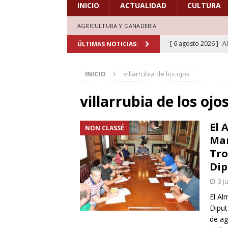
INICIO
ACTUALIDAD
CULTURA
AGRICULTURA Y GANADERIA
[ 6 agosto 2026 ]
A
ÚLTIMAS NOTICIAS:
marcadas por la trad
INICIO
villarrubia de los ojos
[ 5 agosto 2026 ]
L
aficionados al cicl
villarrubia de los ojo
DEPORTES
El 
NON CLASSÉ
[ 5 agosto 2026 ]
L
Man
deporte el verano d
Tro
Dip
[ 5 agosto 2026 ]
A
3 j
marcada por la devo
El Al
[ 6 agosto 2026 ]
L
Diput
de honor en el estr
de ag