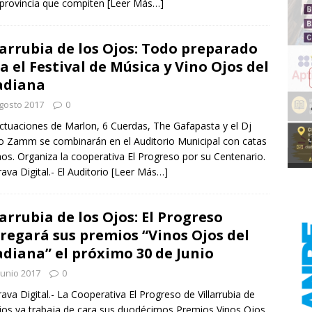
 provincia que compiten
[Leer Más…]
larrubia de los Ojos: Todo preparado
a el Festival de Música y Vino Ojos del
adiana
gosto 2017
0
ctuaciones de Marlon, 6 Cuerdas, The Gafapasta y el Dj
 Zamm se combinarán en el Auditorio Municipal con catas
nos. Organiza la cooperativa El Progreso por su Centenario.
rava Digital.- El Auditorio
[Leer Más…]
larrubia de los Ojos: El Progreso
regará sus premios “Vinos Ojos del
diana” el próximo 30 de Junio
junio 2017
0
rava Digital.- La Cooperativa El Progreso de Villarrubia de
jos ya trabaja de cara sus duodécimos Premios Vinos Ojos