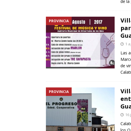
de la
Vil
PROVINCIA
par
Gu
1 a
Las a
Marco
de vi
Calat
Vil
PROVINCIA
ent
Gua
16 
Calat
los O