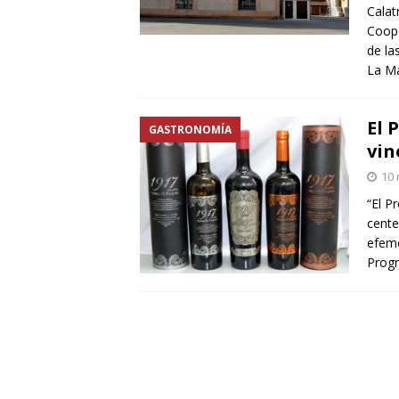
Calat
Coope
de la
La M
El 
GASTRONOMÍA
vin
10
“El P
cente
efemé
Progr