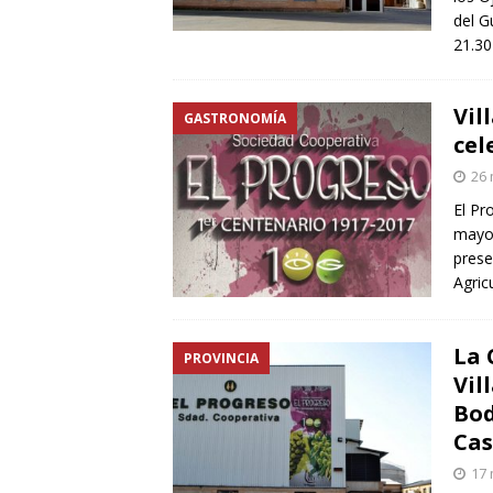
del G
21.30
Vil
GASTRONOMÍA
cel
26
El Pr
mayo 
prese
Agric
La 
PROVINCIA
Vil
Bod
Cas
17