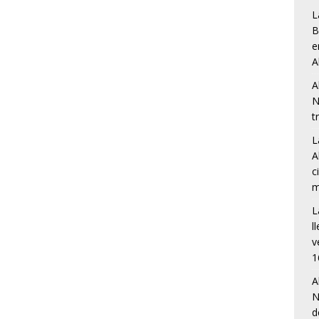
L
B
e
A
A
N
t
L
A
c
m
L
l
v
1
A
N
d