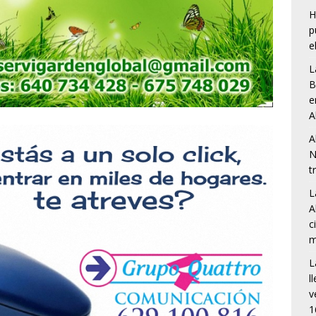
H
p
e
L
B
e
A
A
N
t
L
A
c
m
L
l
v
1