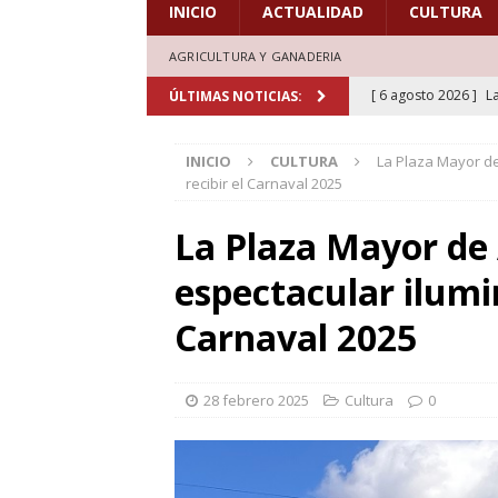
INICIO
ACTUALIDAD
CULTURA
AGRICULTURA Y GANADERIA
[ 6 agosto 2026 ]
L
ÚLTIMAS NOTICIAS:
de honor en el estr
INICIO
CULTURA
La Plaza Mayor de
[ 6 agosto 2026 ]
A
recibir el Carnaval 2025
marcadas por la trad
La Plaza Mayor de 
[ 5 agosto 2026 ]
L
espectacular ilumin
aficionados al cicl
DEPORTES
Carnaval 2025
[ 5 agosto 2026 ]
L
deporte el verano d
28 febrero 2025
Cultura
0
[ 7 agosto 2026 ]
H
doblones y amores”