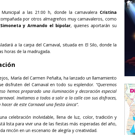
 Municipal a las 21:00 h, donde la carnavalera
Cristina
á acompañada por otros almagreños muy carnavaleros, como
 Simoneta y Armando el bipolar
, quienes aportarán su
sladará a la carpa del Carnaval, situada en El Silo, donde la
as horas de la madrugada.
ación
tejos, María del Carmen Peñalta, ha lanzado un llamamiento
ue disfruten del Carnaval en todo su esplendor.
“Queremos
r eso hemos preparado una iluminación y decoración especial
rnaval. Invitamos a todos a salir a la calle con sus disfraces,
a hacer de este Carnaval una fiesta única”.
 celebración inolvidable, llena de luz, color, tradición y
á lista para vivir una de las fiestas más esperadas del año,
a rincón en un escenario de alegría y creatividad.