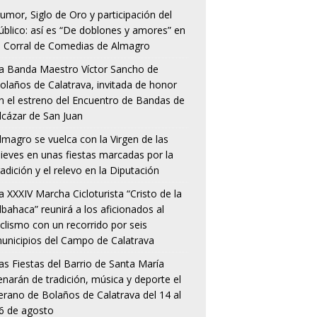
umor, Siglo de Oro y participación del
úblico: así es “De doblones y amores” en
l Corral de Comedias de Almagro
a Banda Maestro Víctor Sancho de
olaños de Calatrava, invitada de honor
n el estreno del Encuentro de Bandas de
lcázar de San Juan
lmagro se vuelca con la Virgen de las
ieves en unas fiestas marcadas por la
radición y el relevo en la Diputación
a XXXIV Marcha Cicloturista “Cristo de la
lbahaca” reunirá a los aficionados al
iclismo con un recorrido por seis
unicipios del Campo de Calatrava
as Fiestas del Barrio de Santa María
lenarán de tradición, música y deporte el
erano de Bolaños de Calatrava del 14 al
6 de agosto