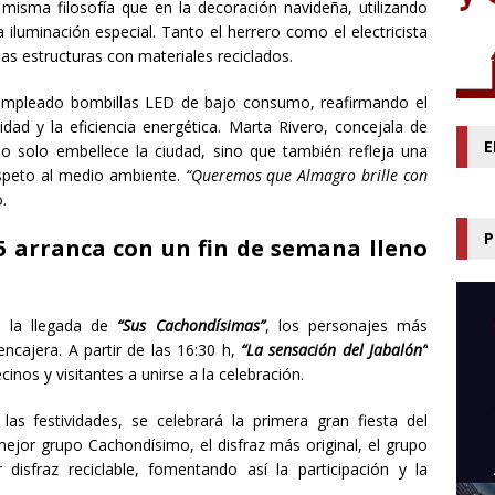
isma filosofía que en la decoración navideña, utilizando
 iluminación especial. Tanto el herrero como el electricista
as estructuras con materiales reciclados.
 empleado bombillas LED de bajo consumo, reafirmando el
dad y la eficiencia energética. Marta Rivero, concejala de
E
 no solo embellece la ciudad, sino que también refleja una
respeto al medio ambiente.
“Queremos que Almagro brille con
.
P
5 arranca con un fin de semana lleno
 la llegada de
“Sus Cachondísimas”
, los personajes más
encajera. A partir de las 16:30 h,
“La sensación del Jabalón”
inos y visitantes a unirse a la celebración.
las festividades, se celebrará la primera gran fiesta del
ejor grupo Cachondísimo, el disfraz más original, el grupo
disfraz reciclable, fomentando así la participación y la