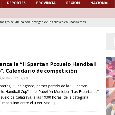
DEPORTES
PROVINCIA
REGION
NACIONAL
lmagro se vuelca con la Virgen de las Nieves en unas fiestas
ición y el relevo en la Diputación
CULTURA
a XXXIV Marcha Cicloturista “Cristo de la Albahaca” reunirá a los
ismo con un recorrido por seis municipios del Campo de Calatrava
anca la “II Spartan Pozuelo Handball
as Fiestas del Barrio de Santa María llenarán de tradición, música y
”. Calendario de competición
e Bolaños de Calatrava del 14 al 16 de agosto
CULTURA
agosto 2022
0
lmagro se vuelca con la Virgen de las Nieves en una jornada
artes, 30 de agosto, primer partido de la “II Spartan
lo Handball Cup” en el Pabellón Municipal “Las Espartanas”
ción y el relevo en la Diputación
CULTURA
zuelo de Calatrava, a las 19:00 horas, de la categoría
a Banda Maestro Víctor Sancho de Bolaños de Calatrava, invitada
il masculino entre el
[Leer Más…]
eno del Encuentro de Bandas de Alcázar de San Juan
CULTURA