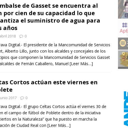
Embalse de Gasset se encuentra al
n por cien de su capacidad lo que
antiza el suministro de agua para
s años
abril 2018
0
rava Digital.- El presidente de la Mancomunidad de Servicios
t, Alberto Lillo, junto con los alcaldes y concejales de los
ipios que componen la Mancomunidad de Servicios Gasset
 alcaldes de Fernán Caballero, Manuel
[Leer Más…]
tas Cortos actúan este viernes en
lete
junio 2017
0
rava Digital.- El grupo Celtas Cortos actúa el viernes 30 de
 en el campo de fútbol de Poblete dentro de la iniciativa
iertos en la Naturaleza” que ha puesto en marcha la
ación de Ciudad Real con
[Leer Más…]