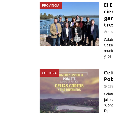
El 
PROVINCIA
cie
gar
tre
19 
Calat
Gasse
munic
y los
Cel
CULTURA
Pob
28 
Calat
julio
“Conc
Diput