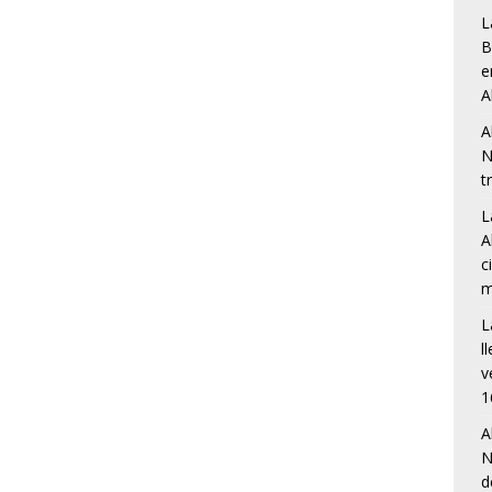
L
B
e
A
A
N
t
L
A
c
m
L
l
v
1
A
N
d