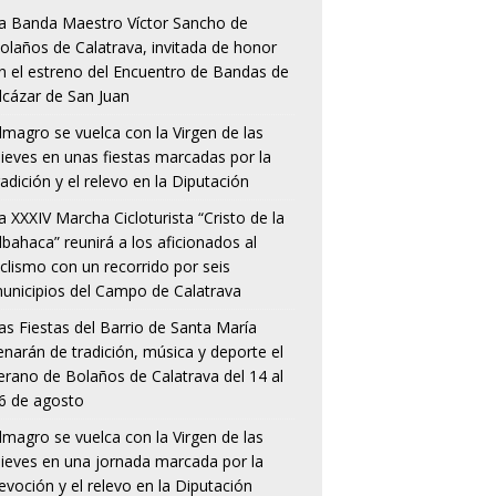
a Banda Maestro Víctor Sancho de
olaños de Calatrava, invitada de honor
n el estreno del Encuentro de Bandas de
lcázar de San Juan
lmagro se vuelca con la Virgen de las
ieves en unas fiestas marcadas por la
radición y el relevo en la Diputación
a XXXIV Marcha Cicloturista “Cristo de la
lbahaca” reunirá a los aficionados al
iclismo con un recorrido por seis
unicipios del Campo de Calatrava
as Fiestas del Barrio de Santa María
lenarán de tradición, música y deporte el
erano de Bolaños de Calatrava del 14 al
6 de agosto
lmagro se vuelca con la Virgen de las
ieves en una jornada marcada por la
evoción y el relevo en la Diputación