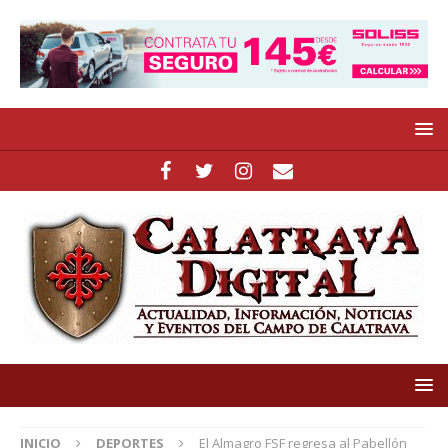
INICIO
DEPORTES
El Almagro FSF regresa al Pabellón