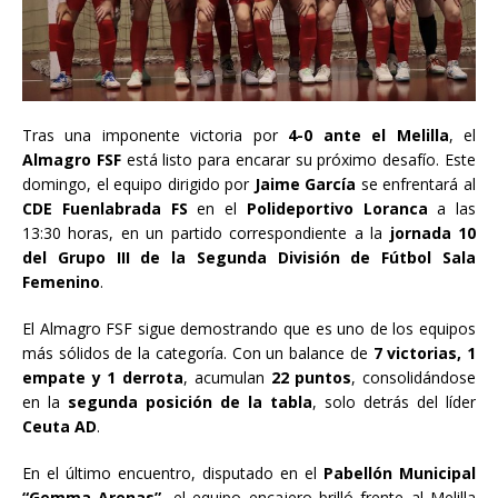
Tras una imponente victoria por
4-0 ante el Melilla
, el
Almagro FSF
está listo para encarar su próximo desafío. Este
domingo, el equipo dirigido por
Jaime García
se enfrentará al
CDE Fuenlabrada FS
en el
Polideportivo Loranca
a las
13:30 horas, en un partido correspondiente a la
jornada 10
del Grupo III de la Segunda División de Fútbol Sala
Femenino
.
El Almagro FSF sigue demostrando que es uno de los equipos
más sólidos de la categoría. Con un balance de
7 victorias, 1
empate y 1 derrota
, acumulan
22 puntos
, consolidándose
en la
segunda posición de la tabla
, solo detrás del líder
Ceuta AD
.
En el último encuentro, disputado en el
Pabellón Municipal
“Gemma Arenas”
, el equipo encajero brilló frente al Melilla