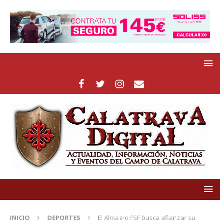
INICIO
DEPORTES
El Almagro FSF busca afianzar su