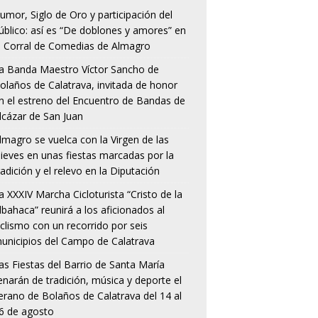
umor, Siglo de Oro y participación del
úblico: así es “De doblones y amores” en
l Corral de Comedias de Almagro
a Banda Maestro Víctor Sancho de
olaños de Calatrava, invitada de honor
n el estreno del Encuentro de Bandas de
lcázar de San Juan
lmagro se vuelca con la Virgen de las
ieves en unas fiestas marcadas por la
radición y el relevo en la Diputación
a XXXIV Marcha Cicloturista “Cristo de la
lbahaca” reunirá a los aficionados al
iclismo con un recorrido por seis
unicipios del Campo de Calatrava
as Fiestas del Barrio de Santa María
lenarán de tradición, música y deporte el
erano de Bolaños de Calatrava del 14 al
6 de agosto