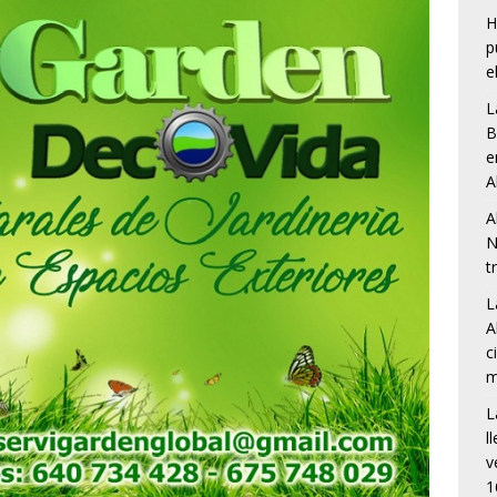
H
p
e
L
B
e
A
A
N
t
L
A
c
m
L
l
v
1