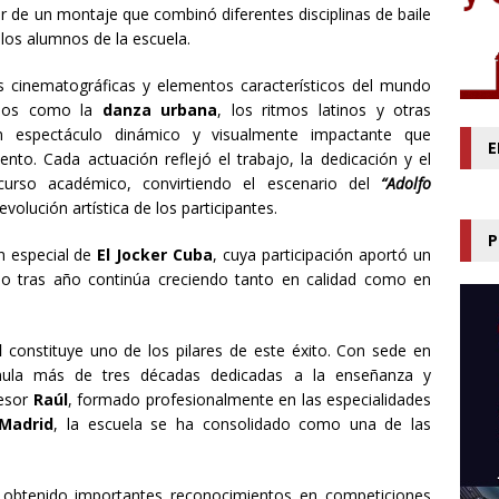
r de un montaje que combinó diferentes disciplinas de baile
e los alumnos de la escuela.
s cinematográficas y elementos característicos del mundo
ersos como la
danza urbana
, los ritmos latinos y otras
n espectáculo dinámico y visualmente impactante que
E
nto. Cada actuación reflejó el trabajo, la dedicación y el
curso académico, convirtiendo el escenario del
“Adolfo
evolución artística de los participantes.
P
n especial de
El Jocker Cuba
, cuya participación aportó un
ño tras año continúa creciendo tanto en calidad como en
l
constituye uno de los pilares de este éxito. Con sede en
ula más de tres décadas dedicadas a la enseñanza y
fesor
Raúl
, formado profesionalmente en las especialidades
Madrid
, la escuela se ha consolidado como una de las
 obtenido importantes reconocimientos en competiciones