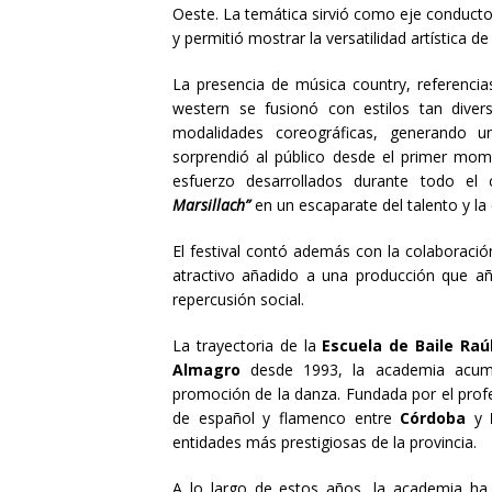
Oeste. La temática sirvió como eje conducto
y permitió mostrar la versatilidad artística d
La presencia de música country, referencia
western se fusionó con estilos tan div
modalidades coreográficas, generando u
sorprendió al público desde el primer mome
esfuerzo desarrollados durante todo el 
Marsillach”
en un escaparate del talento y la 
El festival contó además con la colaboració
atractivo añadido a una producción que a
repercusión social.
La trayectoria de la
Escuela de Baile Raú
Almagro
desde 1993, la academia acum
promoción de la danza. Fundada por el pro
de español y flamenco entre
Córdoba
y
entidades más prestigiosas de la provincia.
A lo largo de estos años, la academia ha