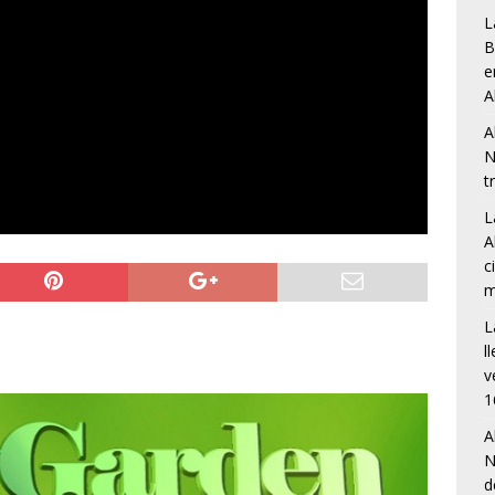
L
B
e
A
A
N
t
L
A
c
m
L
l
v
1
A
N
d