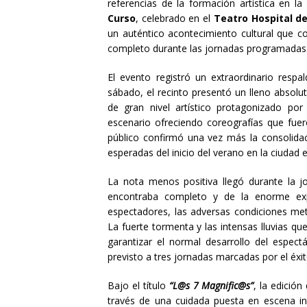
referencias de la formación artística en la
Curso
, celebrado en el
Teatro Hospital d
un auténtico acontecimiento cultural que c
completo durante las jornadas programadas
El evento registró un extraordinario respa
sábado, el recinto presentó un lleno absolut
de gran nivel artístico protagonizado p
escenario ofreciendo coreografías que fuer
público confirmó una vez más la consolidac
esperadas del inicio del verano en la ciudad 
La nota menos positiva llegó durante la 
encontraba completo y de la enorme expe
espectadores, las adversas condiciones met
La fuerte tormenta y las intensas lluvias qu
garantizar el normal desarrollo del espect
previsto a tres jornadas marcadas por el éxit
Bajo el título
“L@s 7 Magnific@s”
, la edición
través de una cuidada puesta en escena ins