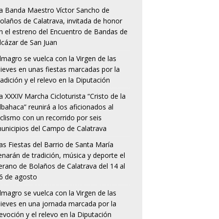
a Banda Maestro Víctor Sancho de
olaños de Calatrava, invitada de honor
n el estreno del Encuentro de Bandas de
lcázar de San Juan
lmagro se vuelca con la Virgen de las
ieves en unas fiestas marcadas por la
radición y el relevo en la Diputación
a XXXIV Marcha Cicloturista “Cristo de la
lbahaca” reunirá a los aficionados al
iclismo con un recorrido por seis
unicipios del Campo de Calatrava
as Fiestas del Barrio de Santa María
lenarán de tradición, música y deporte el
erano de Bolaños de Calatrava del 14 al
6 de agosto
lmagro se vuelca con la Virgen de las
ieves en una jornada marcada por la
evoción y el relevo en la Diputación