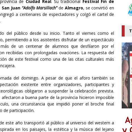
 provincia de
Ciudad Real
. Su tradicional
Festival Fin de
e San Juan
“Adolfo Marsillach”
de
Almagro
, se convirtió en
ongregó a centenares de espectadores y colgó el cartel de
.
T
ldo del público desde su inicio. Tanto el viernes como el
o, permitiendo a los asistentes disfrutar de un espectáculo
or más de un centenar de alumnos que desfilaron por el
on recibidas con prolongadas ovaciones. La respuesta del
ión de este festival como una de las citas culturales más
encajera.
jornada del domingo. A pesar de que el aforo también se
ctación existente entre organizadores, participantes y
eorológicas obligaron a suspender la celebración prevista.
e afectaron a buena parte de la provincia hicieron imposible
áculo, una circunstancia que impidió poner el broche final
o de participación.
 de este año transportó al público al universo del western a
pirada en los paisajes, la estética y la música del lejano