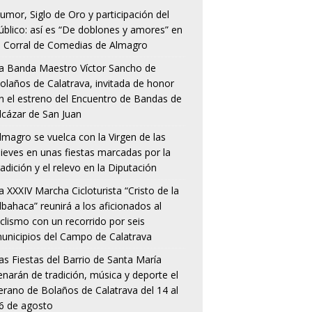
umor, Siglo de Oro y participación del
úblico: así es “De doblones y amores” en
l Corral de Comedias de Almagro
a Banda Maestro Víctor Sancho de
olaños de Calatrava, invitada de honor
n el estreno del Encuentro de Bandas de
lcázar de San Juan
lmagro se vuelca con la Virgen de las
ieves en unas fiestas marcadas por la
radición y el relevo en la Diputación
a XXXIV Marcha Cicloturista “Cristo de la
lbahaca” reunirá a los aficionados al
iclismo con un recorrido por seis
unicipios del Campo de Calatrava
as Fiestas del Barrio de Santa María
lenarán de tradición, música y deporte el
erano de Bolaños de Calatrava del 14 al
6 de agosto