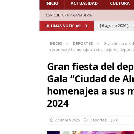
INICIO
ACTUALIDAD
CULTURA
AGRICULTURA Y GANADERIA
[ 6 agosto 2026 ]
L
ÚLTIMAS NOTICIAS:
de honor en el estr
INICIO
DEPORTES
Gran fiesta del 
[ 6 agosto 2026 ]
A
reconoce y homenajea a sus mejores deportis
marcadas por la trad
Gran fiesta del de
[ 5 agosto 2026 ]
L
Gala “Ciudad de A
aficionados al cicl
DEPORTES
homenajea a sus me
[ 5 agosto 2026 ]
L
2024
deporte el verano d
[ 7 agosto 2026 ]
H
27 enero 2025
Deportes
0
doblones y amores”