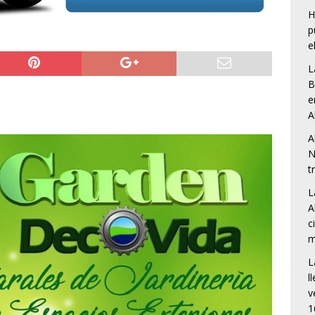
H
p
e
L
B
e
A
A
N
t
L
A
c
m
L
l
v
1