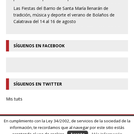
Las Fiestas del Barrio de Santa María llenarán de
tradición, música y deporte el verano de Bolaños de
Calatrava del 14 al 16 de agosto
SÍGUENOS EN FACEBOOK
SÍGUENOS EN TWITTER
Mis tuits
En cumplimiento con la Ley 34/2002, de servicios de la sociedad de la
información, te recordamos que al navegar por este sitio estás
Copyright © 2026 | MH Magazine WordPress Theme by
MH Themes