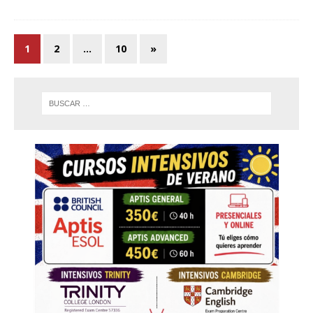
1
2
…
10
»