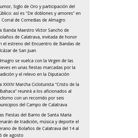
umor, Siglo de Oro y participación del
úblico: así es “De doblones y amores” en
l Corral de Comedias de Almagro
a Banda Maestro Víctor Sancho de
olaños de Calatrava, invitada de honor
n el estreno del Encuentro de Bandas de
lcázar de San Juan
lmagro se vuelca con la Virgen de las
ieves en unas fiestas marcadas por la
radición y el relevo en la Diputación
a XXXIV Marcha Cicloturista “Cristo de la
lbahaca” reunirá a los aficionados al
iclismo con un recorrido por seis
unicipios del Campo de Calatrava
as Fiestas del Barrio de Santa María
lenarán de tradición, música y deporte el
erano de Bolaños de Calatrava del 14 al
6 de agosto