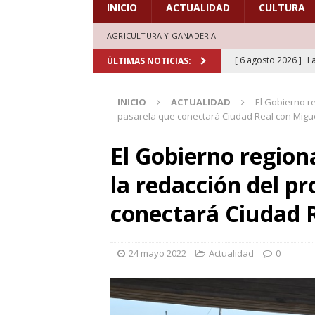
INICIO
ACTUALIDAD
CULTURA
AGRICULTURA Y GANADERIA
[ 6 agosto 2026 ]
L
ÚLTIMAS NOTICIAS:
de honor en el estr
INICIO
ACTUALIDAD
El Gobierno re
[ 6 agosto 2026 ]
A
pasarela que conectará Ciudad Real con Migu
marcadas por la trad
El Gobierno region
[ 5 agosto 2026 ]
L
la redacción del pr
aficionados al cicl
DEPORTES
conectará Ciudad 
[ 5 agosto 2026 ]
L
deporte el verano d
24 mayo 2022
Actualidad
0
[ 7 agosto 2026 ]
H
doblones y amores”