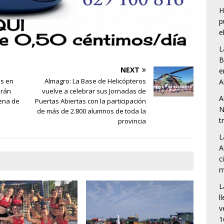
H
p
e
L
B
NEXT
e
as en
Almagro: La Base de Helicópteros
A
arán
vuelve a celebrar sus Jornadas de
A
cena de
Puertas Abiertas con la participación
N
de más de 2.800 alumnos de toda la
t
provincia
L
A
c
m
L
l
v
1