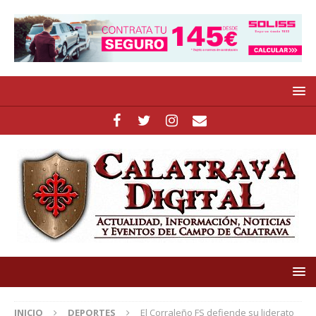
INICIO
DEPORTES
El Corraleño FS defiende su liderato