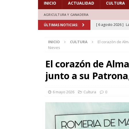
INICIO
ACTUALIDAD
CULTURA
AGRICULTURA Y GANADERIA
[ 6 agosto 2026 ]
L
ÚLTIMAS NOTICIAS:
de honor en el estr
INICIO
CULTURA
El corazón de Alm
[ 6 agosto 2026 ]
A
Nieves
marcadas por la trad
El corazón de Alma
[ 5 agosto 2026 ]
L
junto a su Patrona,
aficionados al cicl
DEPORTES
6 mayo 2026
Cultura
0
[ 5 agosto 2026 ]
L
deporte el verano d
[ 7 agosto 2026 ]
H
doblones y amores”