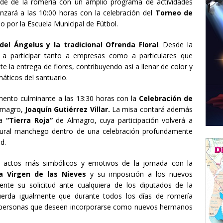
nde de la romería con un amplio programa de actividades
enzará a las 10:00 horas con la celebración del
Torneo de
 por la Escuela Municipal de Fútbol.
del Ángelus y la tradicional Ofrenda Floral
. Desde la
 a participar tanto a empresas como a particulares que
 la entrega de flores, contribuyendo así a llenar de color y
ticos del santuario.
mento culminante a las 13:30 horas con la
Celebración de
Almagro,
Joaquín Gutiérrez Villar.
La misa contará además
ca
“Tierra Roja”
de Almagro, cuya participación volverá a
ltural manchego dentro de una celebración profundamente
d.
os actos más simbólicos y emotivos de la jornada con la
a Virgen de las Nieves
y su imposición a los nuevos
te su solicitud ante cualquiera de los diputados de la
uerda igualmente que durante todos los días de romería
as personas que deseen incorporarse como nuevos hermanos