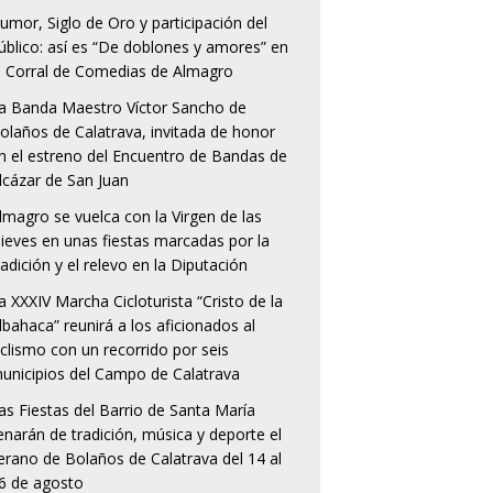
umor, Siglo de Oro y participación del
úblico: así es “De doblones y amores” en
l Corral de Comedias de Almagro
a Banda Maestro Víctor Sancho de
olaños de Calatrava, invitada de honor
n el estreno del Encuentro de Bandas de
lcázar de San Juan
lmagro se vuelca con la Virgen de las
ieves en unas fiestas marcadas por la
radición y el relevo en la Diputación
a XXXIV Marcha Cicloturista “Cristo de la
lbahaca” reunirá a los aficionados al
iclismo con un recorrido por seis
unicipios del Campo de Calatrava
as Fiestas del Barrio de Santa María
lenarán de tradición, música y deporte el
erano de Bolaños de Calatrava del 14 al
6 de agosto