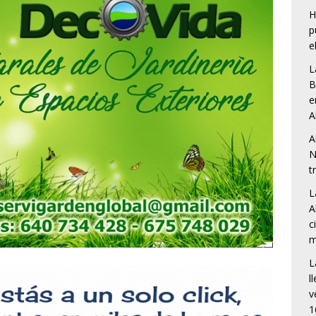
H
p
e
L
B
e
A
A
N
t
L
A
c
m
L
l
v
1