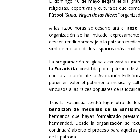
El domingo 10 de mayo llegará el día gra
religiosas, deportivas y culturales que com
Fútbol
“Stma. Virgen de las Nieves”
organizado
A las 12:00 horas se desarrollará el
Rezo 
organización se ha invitado expresamente
deseen rendir homenaje a la patrona mediante
simbolismo uno de los espacios más emblemá
La programación religiosa alcanzará su mo
la Eucaristía
, presidida por el párroco de 
con la actuación de la Asociación Folklóri
poner en valor el patrimonio musical y cu
vinculada a las raíces populares de la localida
Tras la Eucaristía tendrá lugar otro de l
bendición de medallas de la Santísim
hermanos que hayan formalizado previamen
hermandad. Desde la organización se rec
continuará abierto el proceso para aquell
de la patrona.