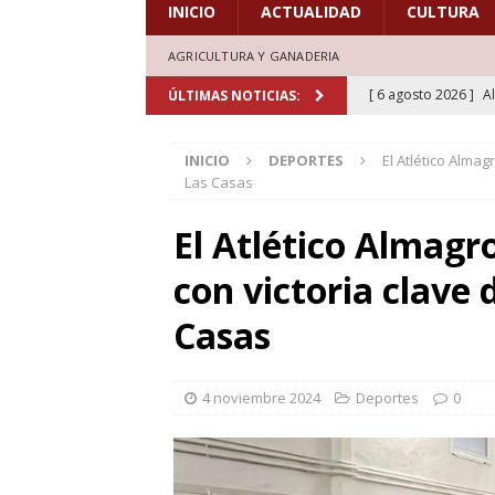
INICIO
ACTUALIDAD
CULTURA
AGRICULTURA Y GANADERIA
[ 6 agosto 2026 ]
A
ÚLTIMAS NOTICIAS:
marcadas por la trad
INICIO
DEPORTES
El Atlético Almagr
[ 5 agosto 2026 ]
L
Las Casas
aficionados al cicl
El Atlético Almagro
DEPORTES
con victoria clave 
[ 5 agosto 2026 ]
L
deporte el verano d
Casas
[ 5 agosto 2026 ]
A
marcada por la devo
4 noviembre 2024
Deportes
0
[ 6 agosto 2026 ]
L
de honor en el estr