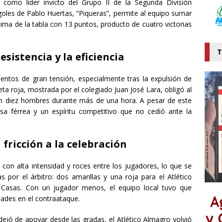
 como líder invicto del Grupo II de la Segunda División
goles de Pablo Huertas, “Piqueras”, permite al equipo sumar
cima de la tabla con 13 puntos, producto de cuatro victorias
T
sistencia y la eficiencia
ntos de gran tensión, especialmente tras la expulsión de
ta roja, mostrada por el colegiado Juan José Lara, obligó al
on diez hombres durante más de una hora. A pesar de este
a férrea y un espíritu competitivo que no cedió ante la
 fricción a la celebración
 con alta intensidad y roces entre los jugadores, lo que se
 por el árbitro: dos amarillas y una roja para el Atlético
 Casas. Con un jugador menos, el equipo local tuvo que
ades en el contraataque.
dejó de apoyar desde las gradas, el Atlético Almagro volvió