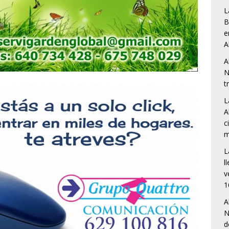
L
B
e
A
A
N
t
L
A
c
m
L
l
v
1
A
N
d