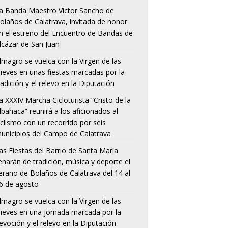
a Banda Maestro Víctor Sancho de
olaños de Calatrava, invitada de honor
n el estreno del Encuentro de Bandas de
lcázar de San Juan
lmagro se vuelca con la Virgen de las
ieves en unas fiestas marcadas por la
radición y el relevo en la Diputación
a XXXIV Marcha Cicloturista “Cristo de la
lbahaca” reunirá a los aficionados al
iclismo con un recorrido por seis
unicipios del Campo de Calatrava
as Fiestas del Barrio de Santa María
lenarán de tradición, música y deporte el
erano de Bolaños de Calatrava del 14 al
6 de agosto
lmagro se vuelca con la Virgen de las
ieves en una jornada marcada por la
evoción y el relevo en la Diputación