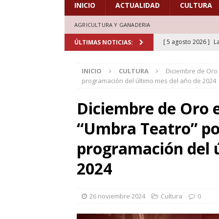
INICIO
ACTUALIDAD
CULTURA
AGRICULTURA Y GANADERIA
[ 5 agosto 2026 ]
L
ÚLTIMAS NOTICIAS:
aficionados al cicl
INICIO
CULTURA
Diciembre de Oro 
DEPORTES
programación del último mes del año de 2024
[ 5 agosto 2026 ]
L
Diciembre de Oro e
deporte el verano d
“Umbra Teatro” po
[ 5 agosto 2026 ]
A
marcada por la devo
programación del 
[ 4 agosto 2026 ]
C
2024
30 años de grandes
[ 6 agosto 2026 ]
A
26 noviembre 2024
Cultura
0
marcadas por la trad