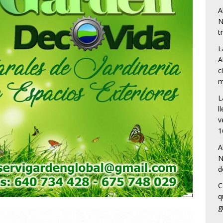
A
N
t
L
A
c
m
L
l
v
1
A
N
d
C
q
g