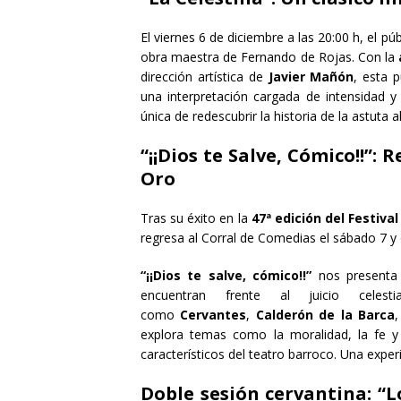
El viernes 6 de diciembre a las 20:00 h, el 
obra maestra de Fernando de Rojas. Con la
dirección artística de
Javier Mañón
, esta 
una interpretación cargada de intensidad y 
única de redescubrir la historia de la astut
“¡¡Dios te Salve, Cómico!!”: 
Oro
Tras su éxito en la
47ª edición del Festiva
regresa al Corral de Comedias el sábado 7 y 
“¡¡Dios te salve, cómico!!”
nos presenta 
encuentran frente al juicio celesti
como
Cervantes
,
Calderón de la Barca
explora temas como la moralidad, la fe y 
característicos del teatro barroco. Una exper
Doble sesión cervantina: “L