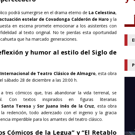
público podrá sumergirse en el drama eterno de
La Celestina
,
actuación estelar de Covadonga Calderón de Haro
y la
puesta en escena promete emocionar a los asistentes con
fidelidad al texto original. No te pierdas esta oportunidad
a alcahueta que ha marcado generaciones.
E
Reflexión y humor al estilo del Siglo de
P
l Internacional de Teatro Clásico de Almagro
, esta obra
el sábado 28 de diciembre a las 20:00 h.
a tres cómicos que, tras abandonar la vida terrenal, se
al. Con textos inspirados en figuras literarias
,
Santa Teresa
y
Sor Juana Inés de la Cruz
, esta obra
la redención, todo aderezado con el ingenio y la gracia
iencia imperdible para los amantes del teatro clásico.
os Cómicos de la Legua” y “El Retablo