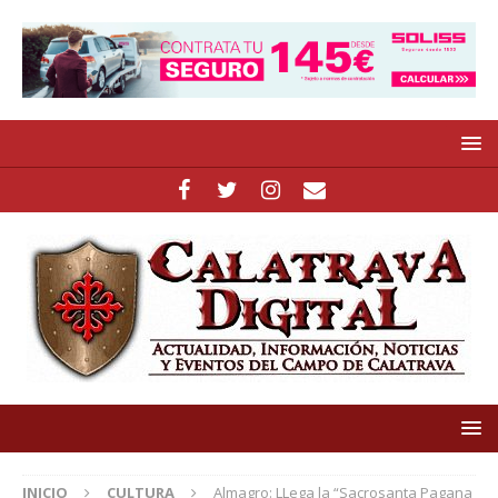
INICIO
CULTURA
Almagro: LLega la “Sacrosanta Pagana