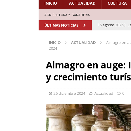
INICIO
ACTUALIDAD
CULTURA
AGRICULTURA Y GANADERIA
[ 5 agosto 2026 ]
L
ÚLTIMAS NOTICIAS:
deporte el verano d
INICIO
ACTUALIDAD
Almagro en au
[ 5 agosto 2026 ]
A
2024
marcada por la devo
Almagro en auge: 
[ 4 agosto 2026 ]
C
y crecimiento turí
30 años de grandes
[ 4 agosto 2026 ]
A
26 diciembre 2024
Actualidad
0
en la XXXI edición d
[ 5 agosto 2026 ]
L
aficionados al cicl
DEPORTES