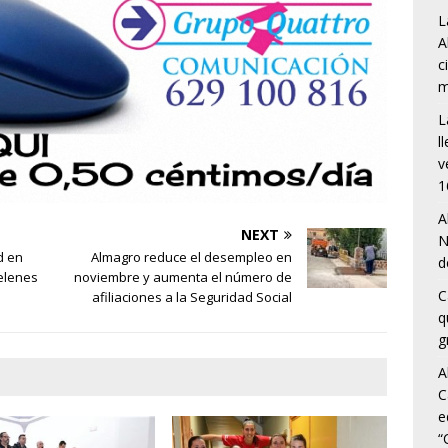
L
A
c
m
L
l
v
1
A
NEXT
N
d en
Almagro reduce el desempleo en
d
Belenes
noviembre y aumenta el número de
C
afiliaciones a la Seguridad Social
q
g
A
C
e
“