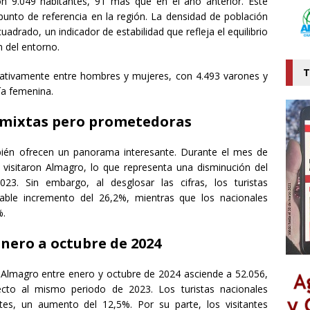
 9.049 habitantes, 91 más que en el año anterior. Este
unto de referencia en la región. La densidad de población
uadrado, un indicador de estabilidad que refleja el equilibrio
n del entorno.
T
tativamente entre hombres y mujeres, con 4.493 varones y
ía femenina.
 mixtas pero prometedoras
ambién ofrecen un panorama interesante. Durante el mes de
s visitaron Almagro, lo que representa una disminución del
. Sin embargo, al desglosar las cifras, los turistas
table incremento del 26,2%, mientras que los nacionales
%.
Enero a octubre de 2024
o Almagro entre enero y octubre de 2024 asciende a 52.056,
to al mismo periodo de 2023. Los turistas nacionales
tes, un aumento del 12,5%. Por su parte, los visitantes