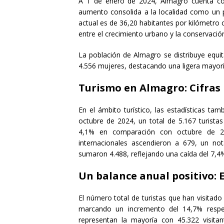
A 1 de enero de 2024, Almagro cuenta con
aumento consolida a la localidad como un p
actual es de 36,20 habitantes por kilómetro c
entre el crecimiento urbano y la conservació
La población de Almagro se distribuye equi
4.556 mujeres, destacando una ligera mayor
Turismo en Almagro: Cifras
En el ámbito turístico, las estadísticas t
octubre de 2024, un total de 5.167 turista
4,1% en comparación con octubre de 2023
internacionales ascendieron a 679, un no
sumaron 4.488, reflejando una caída del 7,4
Un balance anual positivo: 
El número total de turistas que han visitad
marcando un incremento del 14,7% respec
representan la mayoría con 45.322 visitan