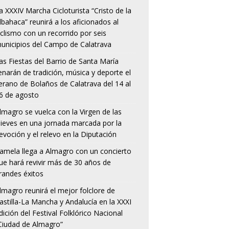
a XXXIV Marcha Cicloturista “Cristo de la
lbahaca” reunirá a los aficionados al
iclismo con un recorrido por seis
unicipios del Campo de Calatrava
as Fiestas del Barrio de Santa María
lenarán de tradición, música y deporte el
erano de Bolaños de Calatrava del 14 al
6 de agosto
lmagro se vuelca con la Virgen de las
ieves en una jornada marcada por la
evoción y el relevo en la Diputación
amela llega a Almagro con un concierto
ue hará revivir más de 30 años de
randes éxitos
lmagro reunirá el mejor folclore de
astilla-La Mancha y Andalucía en la XXXI
dición del Festival Folklórico Nacional
Ciudad de Almagro”