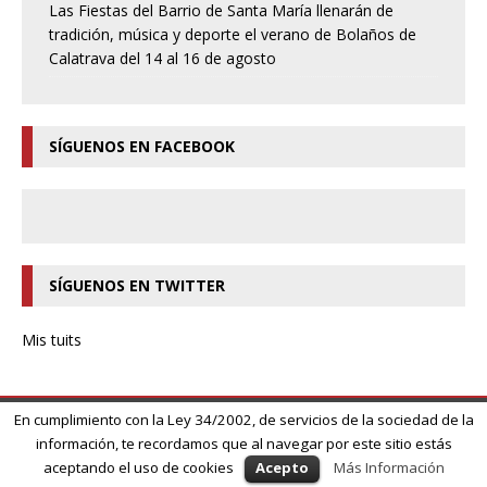
Las Fiestas del Barrio de Santa María llenarán de
tradición, música y deporte el verano de Bolaños de
Calatrava del 14 al 16 de agosto
SÍGUENOS EN FACEBOOK
SÍGUENOS EN TWITTER
Mis tuits
En cumplimiento con la Ley 34/2002, de servicios de la sociedad de la
información, te recordamos que al navegar por este sitio estás
Copyright © 2026 | MH Magazine WordPress Theme by
MH Themes
aceptando el uso de cookies
Acepto
Más Información