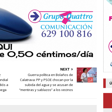
NEXT
z
Guerra política en Bolaños de
undial
Calatrava: PP y PSOE chocan por la
Ú
diós a
subida del agua y se acusan de
chega
“mentiras y sablazos” a los vecinos