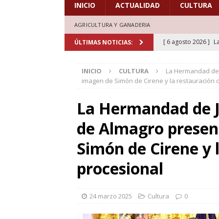
INICIO
ACTUALIDAD
CULTURA
AGRICULTURA Y GANADERIA
[ 6 agosto 2026 ]
L
ÚLTIMAS NOTICIAS:
de honor en el estr
INICIO
CULTURA
La Hermandad de 
[ 6 agosto 2026 ]
A
imagen de Simón de Cirene y la restauración d
marcadas por la trad
La Hermandad de Je
[ 5 agosto 2026 ]
L
de Almagro presen
aficionados al cicl
DEPORTES
Simón de Cirene y l
[ 5 agosto 2026 ]
L
procesional
deporte el verano d
[ 7 agosto 2026 ]
H
24 marzo 2025
Cultura
0
doblones y amores”