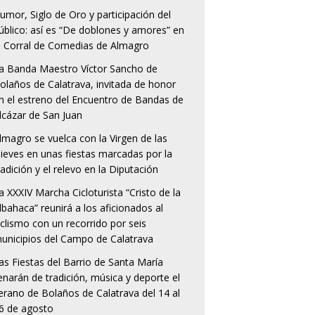
umor, Siglo de Oro y participación del
úblico: así es “De doblones y amores” en
l Corral de Comedias de Almagro
a Banda Maestro Víctor Sancho de
olaños de Calatrava, invitada de honor
n el estreno del Encuentro de Bandas de
lcázar de San Juan
lmagro se vuelca con la Virgen de las
ieves en unas fiestas marcadas por la
radición y el relevo en la Diputación
a XXXIV Marcha Cicloturista “Cristo de la
lbahaca” reunirá a los aficionados al
iclismo con un recorrido por seis
unicipios del Campo de Calatrava
as Fiestas del Barrio de Santa María
lenarán de tradición, música y deporte el
erano de Bolaños de Calatrava del 14 al
6 de agosto