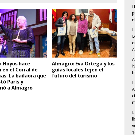
H
p
e
L
B
e
A
A
a Hoyos hace
Almagro: Eva Ortega y los
N
a en el Corral de
guías locales tejen el
t
s: La bailaora que
futuro del turismo
tó París y
L
nó a Almagro
A
c
m
L
l
v
1