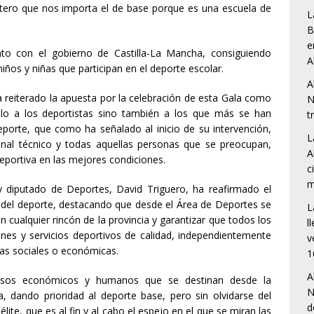
eitero que nos importa el de base porque es una escuela de
L
B
e
to con el gobierno de Castilla-La Mancha, consiguiendo
A
ños y niñas que participan en el deporte escolar.
A
ha reiterado la apuesta por la celebración de esta Gala como
N
olo a los deportistas sino también a los que más se han
t
porte, que como ha señalado al inicio de su intervención,
L
sonal técnico y todas aquellas personas que se preocupan,
A
 deportiva en las mejores condiciones.
c
m
 y diputado de Deportes, David Triguero, ha reafirmado el
del deporte, destacando que desde el Área de Deportes se
L
n cualquier rincón de la provincia y garantizar que todos los
l
nes y servicios deportivos de calidad, independientemente
v
ias sociales o económicas.
1
A
rsos económicos y humanos que se destinan desde la
N
a, dando prioridad al deporte base, pero sin olvidarse del
d
lite, que es al fin y al cabo el espejo en el que se miran las