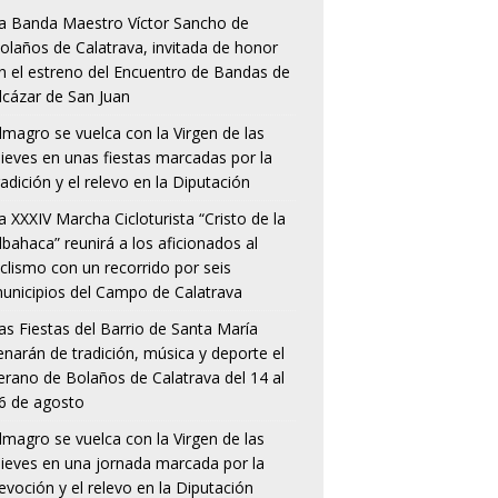
a Banda Maestro Víctor Sancho de
olaños de Calatrava, invitada de honor
n el estreno del Encuentro de Bandas de
lcázar de San Juan
lmagro se vuelca con la Virgen de las
ieves en unas fiestas marcadas por la
radición y el relevo en la Diputación
a XXXIV Marcha Cicloturista “Cristo de la
lbahaca” reunirá a los aficionados al
iclismo con un recorrido por seis
unicipios del Campo de Calatrava
as Fiestas del Barrio de Santa María
lenarán de tradición, música y deporte el
erano de Bolaños de Calatrava del 14 al
6 de agosto
lmagro se vuelca con la Virgen de las
ieves en una jornada marcada por la
evoción y el relevo en la Diputación