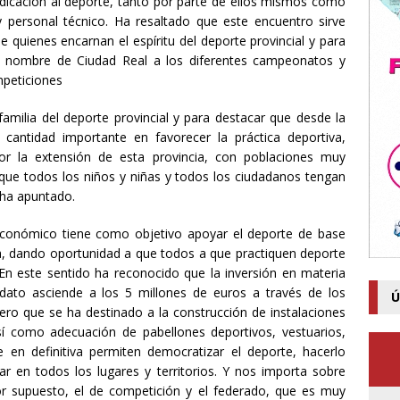
icación al deporte, tanto por parte de ellos mismos como
y personal técnico. Ha resaltado que este encuentro sirve
e quienes encarnan el espíritu del deporte provincial y para
l nombre de Ciudad Real a los diferentes campeonatos y
mpeticiones
familia del deporte provincial y para destacar que desde la
cantidad importante en favorecer la práctica deportiva,
or la extensión de esta provincia, con poblaciones muy
 que todos los niños y niñas y todos los ciudadanos tengan
 ha apuntado.
económico tiene como objetivo apoyar el deporte de base
, dando oportunidad a que todos a que practiquen deporte
En este sentido ha reconocido que la inversión en materia
ndato asciende a los 5 millones de euros a través de los
Ú
ero que se ha destinado a la construcción de instalaciones
sí como adecuación de pabellones deportivos, vestuarios,
 en definitiva permiten democratizar el deporte, hacerlo
ar en todos los lugares y territorios. Y nos importa sobre
or supuesto, el de competición y el federado, que es muy