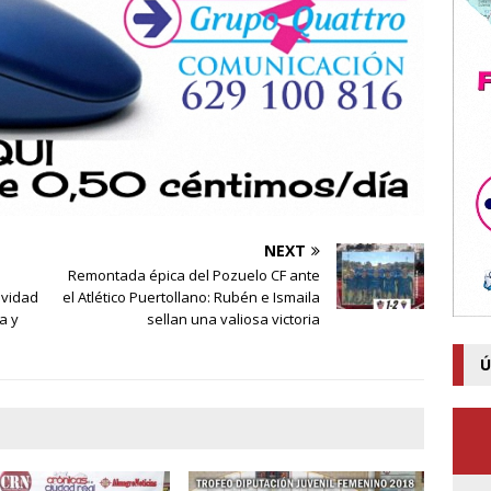
NEXT
Remontada épica del Pozuelo CF ante
avidad
el Atlético Puertollano: Rubén e Ismaila
a y
sellan una valiosa victoria
Ú