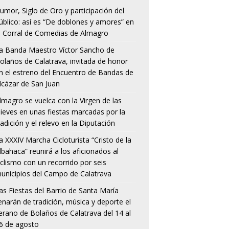
umor, Siglo de Oro y participación del
úblico: así es “De doblones y amores” en
l Corral de Comedias de Almagro
a Banda Maestro Víctor Sancho de
olaños de Calatrava, invitada de honor
n el estreno del Encuentro de Bandas de
lcázar de San Juan
lmagro se vuelca con la Virgen de las
ieves en unas fiestas marcadas por la
radición y el relevo en la Diputación
a XXXIV Marcha Cicloturista “Cristo de la
lbahaca” reunirá a los aficionados al
iclismo con un recorrido por seis
unicipios del Campo de Calatrava
as Fiestas del Barrio de Santa María
lenarán de tradición, música y deporte el
erano de Bolaños de Calatrava del 14 al
6 de agosto