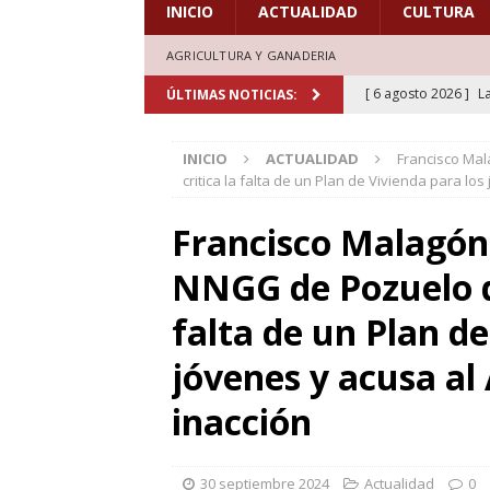
INICIO
ACTUALIDAD
CULTURA
AGRICULTURA Y GANADERIA
[ 6 agosto 2026 ]
L
ÚLTIMAS NOTICIAS:
de honor en el estr
INICIO
ACTUALIDAD
Francisco Ma
[ 6 agosto 2026 ]
A
critica la falta de un Plan de Vivienda para l
marcadas por la trad
Francisco Malagón
[ 5 agosto 2026 ]
L
NNGG de Pozuelo de
aficionados al cicl
DEPORTES
falta de un Plan de
[ 5 agosto 2026 ]
L
jóvenes y acusa a
deporte el verano d
inacción
[ 7 agosto 2026 ]
H
doblones y amores”
30 septiembre 2024
Actualidad
0