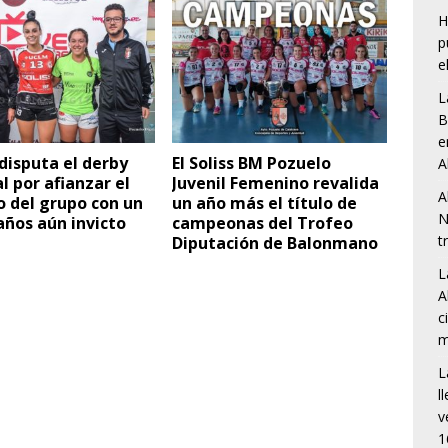
H
p
e
L
B
e
disputa el derby
El Soliss BM Pozuelo
A
l por afianzar el
Juvenil Femenino revalida
A
o del grupo con un
un año más el título de
N
ños aún invicto
campeonas del Trofeo
t
Diputación de Balonmano
L
A
c
m
L
l
v
1