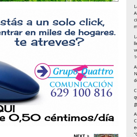
L
A
c
m
L
l
v
1
A
N
d
C
q
g
A
C
e
“
NEXT