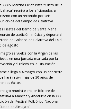
a XXXIV Marcha Cicloturista “Cristo de la
lbahaca” reunirá a los aficionados al
iclismo con un recorrido por seis
unicipios del Campo de Calatrava
as Fiestas del Barrio de Santa María
lenarán de tradición, música y deporte el
erano de Bolaños de Calatrava del 14 al
6 de agosto
lmagro se vuelca con la Virgen de las
ieves en una jornada marcada por la
evoción y el relevo en la Diputación
amela llega a Almagro con un concierto
ue hará revivir más de 30 años de
randes éxitos
lmagro reunirá el mejor folclore de
astilla-La Mancha y Andalucía en la XXXI
dición del Festival Folklórico Nacional
Ciudad de Almagro”