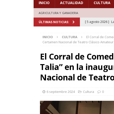
INICIO
ACTUALIDAD
CULTURA
AGRICULTURA Y GANADERIA
[ 5 agosto 2026 ]
L
ÚLTIMAS NOTICIAS:
deporte el verano d
INICIO
CULTURA
El Corral de Comedi
[ 5 agosto 2026 ]
A
Certamen Nacional de Teatro Clásico Amateur
marcada por la devo
El Corral de Comedi
[ 4 agosto 2026 ]
C
Talia” en la inaugu
30 años de grandes
[ 4 agosto 2026 ]
A
Nacional de Teatr
en la XXXI edición d
[ 5 agosto 2026 ]
L
6 septiembre 2024
Cultura
0
aficionados al cicl
DEPORTES