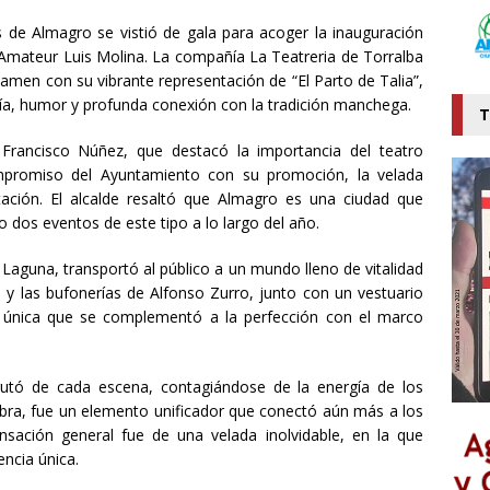
s de Almagro se vistió de gala para acoger la inauguración
 Amateur Luis Molina. La compañía La Teatreria de Torralba
tamen con su vibrante representación de “El Parto de Talia”,
gía, humor y profunda conexión con la tradición manchega.
T
 Francisco Núñez, que destacó la importancia del teatro
mpromiso del Ayuntamiento con su promoción, la velada
ción. El alcalde resaltó que Almagro es una ciudad que
o dos eventos de este tipo a lo largo del año.
 Laguna, transportó al público a un mundo lleno de vitalidad
e y las bufonerías de Alfonso Zurro, junto con un vestuario
a única que se complementó a la perfección con el marco
frutó de cada escena, contagiándose de la energía de los
obra, fue un elemento unificador que conectó aún más a los
nsación general fue de una velada inolvidable, en la que
ncia única.