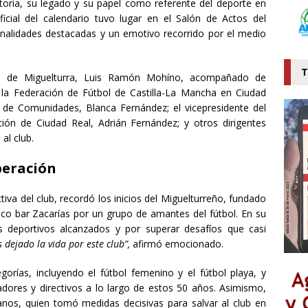
storia, su legado y su papel como referente del deporte en
ficial del calendario tuvo lugar en el Salón de Actos del
onalidades destacadas y un emotivo recorrido por el medio
T
lde de Miguelturra, Luis Ramón Mohíno, acompañado de
la Federación de Fútbol de Castilla-La Mancha en Ciudad
a de Comunidades, Blanca Fernández; el vicepresidente del
ión de Ciudad Real, Adrián Fernández; y otros dirigentes
al club.
peración
ctiva del club, recordó los inicios del Miguelturreño, fundado
co bar Zacarías por un grupo de amantes del fútbol. En su
os deportivos alcanzados y por superar desafíos que casi
dejado la vida por este club”,
afirmó emocionado.
egorías, incluyendo el fútbol femenino y el fútbol playa, y
adores y directivos a lo largo de estos 50 años. Asimismo,
lanos, quien tomó medidas decisivas para salvar al club en