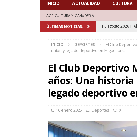
INICIO
ACTUALIDAD
CULTURA
AGRICULTURA Y GANADERIA
[ 6 agosto 2026 ]
A
ÚLTIMAS NOTICIAS:
marcadas por la trad
INICIO
DEPORTES
El Club Deportiv
[ 5 agosto 2026 ]
L
unión y legado deportivo en Miguelturra
aficionados al cicl
El Club Deportivo 
DEPORTES
años: Una historia
[ 5 agosto 2026 ]
L
deporte el verano d
legado deportivo 
[ 5 agosto 2026 ]
A
marcada por la devo
16 enero 2025
Deportes
0
[ 6 agosto 2026 ]
L
de honor en el estr