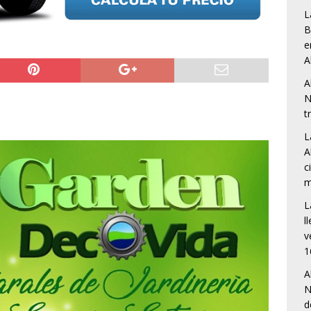
L
B
e
A
A
N
t
L
A
c
m
L
l
v
1
A
N
d