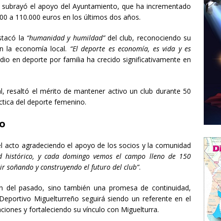
 subrayó el apoyo del Ayuntamiento, que ha incrementado
000 a 110.000 euros en los últimos dos años.
stacó la
“humanidad y humildad”
del club, reconociendo su
en la economía local.
“El deporte es economía, es vida y es
io en deporte por familia ha crecido significativamente en
l, resaltó el mérito de mantener activo un club durante 50
ctica del deporte femenino.
ro
 el acto agradeciendo el apoyo de los socios y la comunidad
d histórico, y cada domingo vemos el campo lleno de 150
r soñando y construyendo el futuro del club”
.
ón del pasado, sino también una promesa de continuidad,
 Deportivo Miguelturreño seguirá siendo un referente en el
ciones y fortaleciendo su vínculo con Miguelturra.