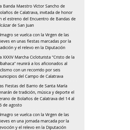
a Banda Maestro Víctor Sancho de
olaños de Calatrava, invitada de honor
n el estreno del Encuentro de Bandas de
lcázar de San Juan
lmagro se vuelca con la Virgen de las
ieves en unas fiestas marcadas por la
radición y el relevo en la Diputación
a XXXIV Marcha Cicloturista “Cristo de la
lbahaca” reunirá a los aficionados al
iclismo con un recorrido por seis
unicipios del Campo de Calatrava
as Fiestas del Barrio de Santa María
lenarán de tradición, música y deporte el
erano de Bolaños de Calatrava del 14 al
6 de agosto
lmagro se vuelca con la Virgen de las
ieves en una jornada marcada por la
evoción y el relevo en la Diputación