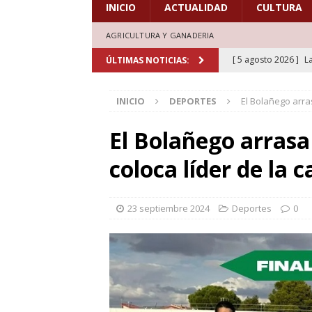
INICIO
ACTUALIDAD
CULTURA
AGRICULTURA Y GANADERIA
[ 5 agosto 2026 ]
L
ÚLTIMAS NOTICIAS:
aficionados al cicl
INICIO
DEPORTES
El Bolañego arra
DEPORTES
[ 5 agosto 2026 ]
L
El Bolañego arrasa
deporte el verano d
coloca líder de la 
[ 5 agosto 2026 ]
A
marcada por la devo
23 septiembre 2024
Deportes
0
[ 4 agosto 2026 ]
C
30 años de grandes
[ 6 agosto 2026 ]
A
marcadas por la trad