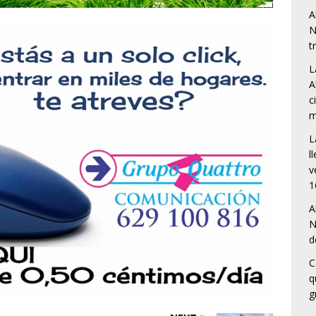
A
N
t
L
A
c
m
L
l
v
1
A
N
d
C
q
g