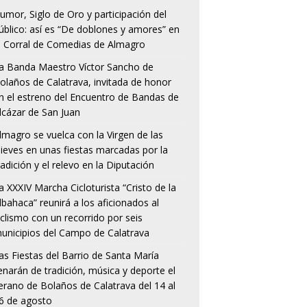
umor, Siglo de Oro y participación del
úblico: así es “De doblones y amores” en
l Corral de Comedias de Almagro
a Banda Maestro Víctor Sancho de
olaños de Calatrava, invitada de honor
n el estreno del Encuentro de Bandas de
lcázar de San Juan
lmagro se vuelca con la Virgen de las
ieves en unas fiestas marcadas por la
radición y el relevo en la Diputación
a XXXIV Marcha Cicloturista “Cristo de la
lbahaca” reunirá a los aficionados al
iclismo con un recorrido por seis
unicipios del Campo de Calatrava
as Fiestas del Barrio de Santa María
lenarán de tradición, música y deporte el
erano de Bolaños de Calatrava del 14 al
6 de agosto