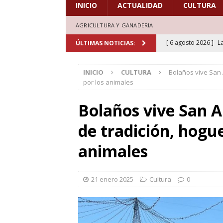
INICIO
ACTUALIDAD
CULTURA
AGRICULTURA Y GANADERIA
[ 6 agosto 2026 ]
L
ÚLTIMAS NOTICIAS:
de honor en el estr
INICIO
CULTURA
Bolaños vive San 
[ 6 agosto 2026 ]
A
por los animales
marcadas por la trad
Bolaños vive San 
[ 5 agosto 2026 ]
L
de tradición, hogu
aficionados al cicl
DEPORTES
animales
[ 5 agosto 2026 ]
L
deporte el verano d
21 enero 2025
Cultura
0
[ 7 agosto 2026 ]
H
doblones y amores”