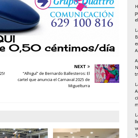
H
p
e
L
B
e
A
A
NEXT
N
25!
“Alhiguí” de Bernardo Ballesteros: El
t
cartel que anuncia el Carnaval 2025 de
L
Miguelturra
A
c
m
L
l
v
1