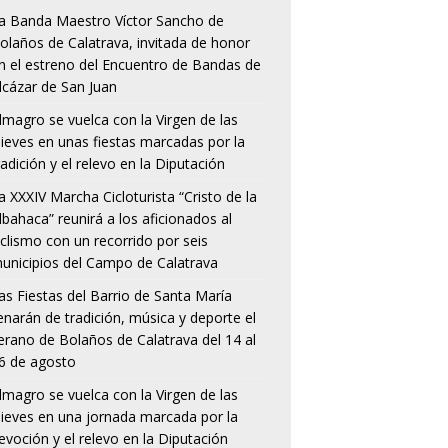
a Banda Maestro Víctor Sancho de
olaños de Calatrava, invitada de honor
n el estreno del Encuentro de Bandas de
lcázar de San Juan
lmagro se vuelca con la Virgen de las
ieves en unas fiestas marcadas por la
radición y el relevo en la Diputación
a XXXIV Marcha Cicloturista “Cristo de la
lbahaca” reunirá a los aficionados al
iclismo con un recorrido por seis
unicipios del Campo de Calatrava
as Fiestas del Barrio de Santa María
lenarán de tradición, música y deporte el
erano de Bolaños de Calatrava del 14 al
6 de agosto
lmagro se vuelca con la Virgen de las
ieves en una jornada marcada por la
evoción y el relevo en la Diputación