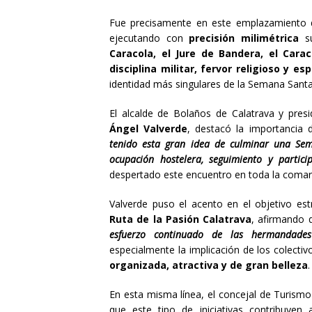
Fue precisamente en este emplazamiento d
ejecutando con
precisión milimétrica
su
Caracola, el Jure de Bandera, el Caraco
disciplina militar, fervor religioso y es
identidad más singulares de la Semana Sant
El alcalde de Bolaños de Calatrava y presi
Ángel Valverde
, destacó la importancia d
tenido esta gran idea de culminar una Sem
ocupación hostelera, seguimiento y partici
despertado este encuentro en toda la comarc
Valverde puso el acento en el objetivo est
Ruta de la Pasión Calatrava
, afirmando q
esfuerzo continuado de las hermandades
especialmente la implicación de los colecti
organizada, atractiva y de gran belleza
.
En esta misma línea, el concejal de Turismo
que este tipo de iniciativas contribuyen