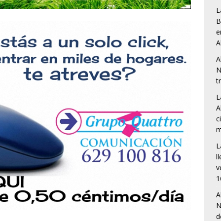
L
B
e
A
A
N
t
L
A
c
m
L
l
v
1
A
N
d