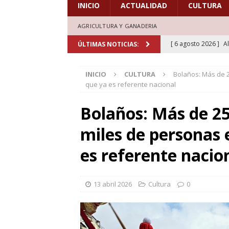
INICIO
ACTUALIDAD
CULTURA
AGRICULTURA Y GANADERIA
[ 6 agosto 2026 ]
A
ÚLTIMAS NOTICIAS:
marcadas por la trad
INICIO
CULTURA
Bolaños: Más de 
[ 5 agosto 2026 ]
L
que ya es referente nacional
aficionados al cicl
Bolaños: Más de 2
DEPORTES
miles de personas 
[ 5 agosto 2026 ]
L
deporte el verano d
es referente nacio
[ 5 agosto 2026 ]
A
marcada por la devo
13 abril 2026
Cultura
0
[ 6 agosto 2026 ]
L
de honor en el estr