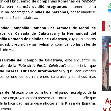
ón del
I Encuentro de Compañías Romanas de
“Armaos”
 ha reunido a
más de 250 integrantes
pertenecientes a
que ha congregado a
miles de personas
, consolidándose
Semana Santa calatrava.
T
ndad Compañía Romana Los Armaos de Moral de
maos de Calzada de Calatrava
y la
Hermandad del
pañía Romana de Bolaños de Calatrava
, cuyos miembros
sidad, precisión y simbolismo
, convirtiendo las calles de
ición viva.
esarrollo del Campo de Calatrava
, este encuentro se
ales de la
“
Ruta de la Pasión Calatrava”
, una iniciativa que
de Interés Turístico Internacional
y que, con eventos
como uno de los referentes culturales y turísticos más
za del Altozano
se convirtió en el punto neurálgico de la
s se congregaron para presenciar el inicio de un desfile que
s de la localidad hasta desembocar en la
Plaza de España
,
 evento.