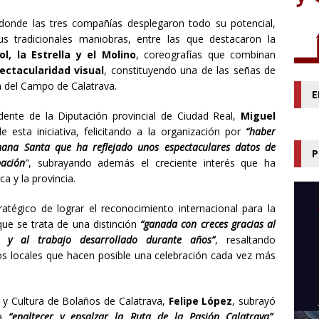
onde las tres compañías desplegaron todo su potencial,
s tradicionales maniobras, entre las que destacaron la
l, la Estrella y el Molino
, coreografías que combinan
pectacularidad visual
, constituyendo una de las señas de
a del Campo de Calatrava.
E
dente de la Diputación provincial de Ciudad Real,
Miguel
e esta iniciativa, felicitando a la organización por
“haber
ana Santa que ha reflejado unos espectaculares datos de
P
pación
”
, subrayando además el creciente interés que ha
a y la provincia.
ratégico de lograr el reconocimiento internacional para la
ue se trata de una distinción
“ganada con creces gracias al
 y al trabajo desarrollado durante años”
, resaltando
vos locales que hacen posible una celebración cada vez más
 y Cultura de Bolaños de Calatrava,
Felipe López
, subrayó
 a
“enaltecer y ensalzar la Ruta de la Pasión Calatrava”
,