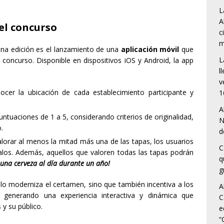
L
A
el concurso
c
m
na edición es el lanzamiento de una
aplicación móvil
que
L
 concurso. Disponible en dispositivos iOS y Android, la app
l
v
cer la ubicación de cada establecimiento participante y
1
A
ntuaciones de 1 a 5, considerando criterios de originalidad,
N
.
d
alorar al menos la mitad más una de las tapas, los usuarios
C
galos. Además, aquellos que valoren todas las tapas podrán
q
¡una cerveza al día durante un año!
g
lo moderniza el certamen, sino que también incentiva a los
A
, generando una experiencia interactiva y dinámica que
C
 y su público.
e
“