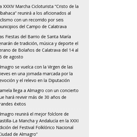
a XXXIV Marcha Cicloturista “Cristo de la
lbahaca” reunirá a los aficionados al
iclismo con un recorrido por seis
unicipios del Campo de Calatrava
as Fiestas del Barrio de Santa María
lenarán de tradición, música y deporte el
erano de Bolaños de Calatrava del 14 al
6 de agosto
lmagro se vuelca con la Virgen de las
ieves en una jornada marcada por la
evoción y el relevo en la Diputación
amela llega a Almagro con un concierto
ue hará revivir más de 30 años de
randes éxitos
lmagro reunirá el mejor folclore de
astilla-La Mancha y Andalucía en la XXXI
dición del Festival Folklórico Nacional
Ciudad de Almagro”