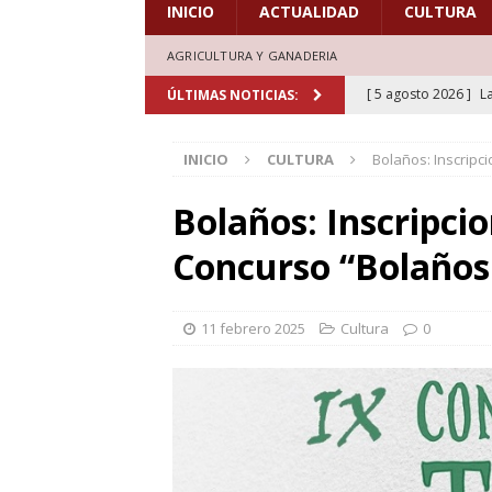
INICIO
ACTUALIDAD
CULTURA
AGRICULTURA Y GANADERIA
[ 5 agosto 2026 ]
L
ÚLTIMAS NOTICIAS:
deporte el verano d
INICIO
CULTURA
Bolaños: Inscripc
[ 5 agosto 2026 ]
A
marcada por la devo
Bolaños: Inscripcio
[ 4 agosto 2026 ]
C
Concurso “Bolaños
30 años de grandes
[ 4 agosto 2026 ]
A
11 febrero 2025
Cultura
0
en la XXXI edición d
[ 5 agosto 2026 ]
L
aficionados al cicl
DEPORTES