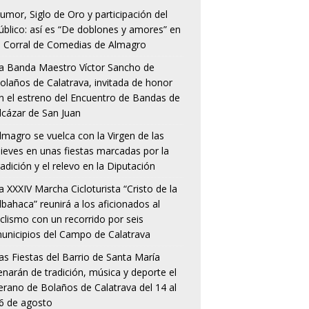
umor, Siglo de Oro y participación del
úblico: así es “De doblones y amores” en
l Corral de Comedias de Almagro
a Banda Maestro Víctor Sancho de
olaños de Calatrava, invitada de honor
n el estreno del Encuentro de Bandas de
lcázar de San Juan
lmagro se vuelca con la Virgen de las
ieves en unas fiestas marcadas por la
radición y el relevo en la Diputación
a XXXIV Marcha Cicloturista “Cristo de la
lbahaca” reunirá a los aficionados al
iclismo con un recorrido por seis
unicipios del Campo de Calatrava
as Fiestas del Barrio de Santa María
lenarán de tradición, música y deporte el
erano de Bolaños de Calatrava del 14 al
6 de agosto