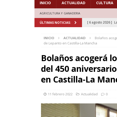
INICIO
ACTUALIDAD
CULTURA
AGRICULTURA Y GANADERIA
[ 6 agosto 2026 ]
L
ÚLTIMAS NOTICIAS:
de honor en el estr
INICIO
ACTUALIDAD
Bolaños acoge
[ 6 agosto 2026 ]
A
de Lepanto en Castilla-La Mancha
marcadas por la trad
Bolaños acogerá lo
[ 5 agosto 2026 ]
L
del 450 aniversario
aficionados al cicl
DEPORTES
en Castilla-La Ma
[ 5 agosto 2026 ]
L
deporte el verano d
11 febrero 2022
Actualidad
0
[ 7 agosto 2026 ]
H
doblones y amores”