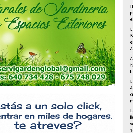
H
p
e
L
B
e
A
A
N
t
L
A
c
m
L
l
v
1