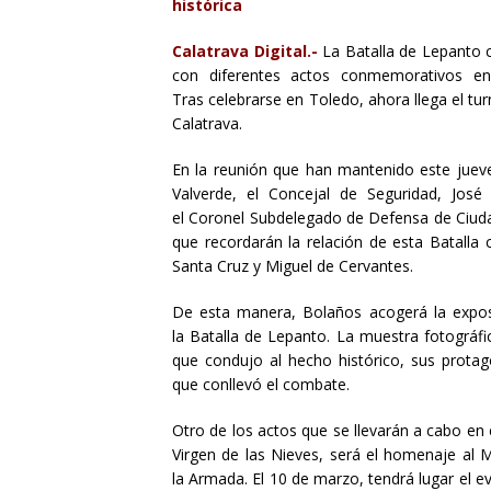
histórica
Calatrava Digital.-
La Batalla de Lepanto 
con diferentes actos conmemorativos en 
Tras
celebrarse en
Toledo,
ahora
llega el tu
Calatrava.
En la reunión que han mantenido este juev
Valverde, el
C
oncejal de Seguridad, José
el
C
oronel Subdelegado de Defensa de Ciudad
que
recordarán
la relación de esta Batalla
Santa Cruz
y Miguel de Cervantes.
De esta manera, Bolaños acogerá la expo
la
B
atalla de Lepanto. La muestra fotográf
que condujo al hecho histórico, sus protag
que
conllevó el combate
.
Otro de los actos que se llevarán a cabo en
Virgen de las Nieves, será el homenaje al 
la
A
rmada. El 10 de marzo, tendrá lugar el e