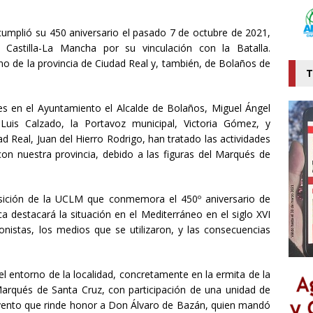
cumplió su 450 aniversario
el pasado 7 de octubre de 2021,
Castilla-La Mancha por su vinculación con la Batalla.
rno de la provincia de Ciudad Real
y, también, de Bolaños de
T
es en el Ayuntamiento el
A
lcalde de Bolaños, Miguel Ángel
 Luis Calzado, la
P
ortavoz municipal, Victoria Gómez, y
 Real, Juan del Hierro Rodrigo, han tratado las actividades
con
nuestra provincia,
debido a las figuras de
l Marqués de
sición de la UCLM que conmemora el 450º aniversario de
ica
destacará
la situación en el Mediterráneo en el siglo XVI
onistas, los medios que se utilizaron, y las consecuencias
el entorno de la
localidad, concretamente en la ermita de la
Marqués de Santa Cruz, con participación de una unidad de
vento que rinde
honor a Don Álvaro de Bazán, quien mandó