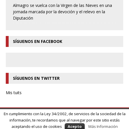
Almagro se vuelca con la Virgen de las Nieves en una
jornada marcada por la devoción y el relevo en la
Diputación
SÍGUENOS EN FACEBOOK
SÍGUENOS EN TWITTER
Mis tuits
En cumplimiento con la Ley 34/2002, de servicios de la sociedad de la
información, te recordamos que al navegar por este sitio estás
Copyright © 2026 | MH Magazine WordPress Theme by
MH Themes
aceptando el uso de cookies
Acepto
Más Información