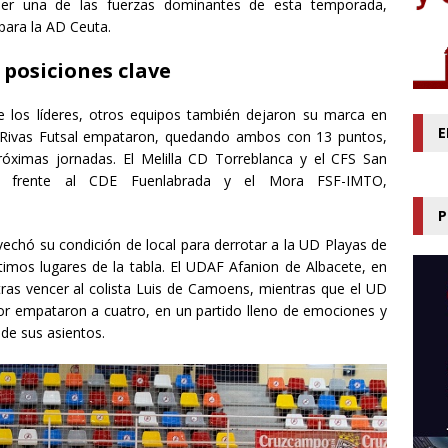
er una de las fuerzas dominantes de esta temporada,
para la AD Ceuta.
 posiciones clave
 los líderes, otros equipos también dejaron su marca en
E
o Rivas Futsal empataron, quedando ambos con 13 puntos,
róximas jornadas. El Melilla CD Torreblanca y el CFS San
ias frente al CDE Fuenlabrada y el Mora FSF-IMTO,
P
vechó su condición de local para derrotar a la UD Playas de
timos lugares de la tabla. El UDAF Afanion de Albacete, en
tras vencer al colista Luis de Camoens, mientras que el UD
ior empataron a cuatro, en un partido lleno de emociones y
 de sus asientos.