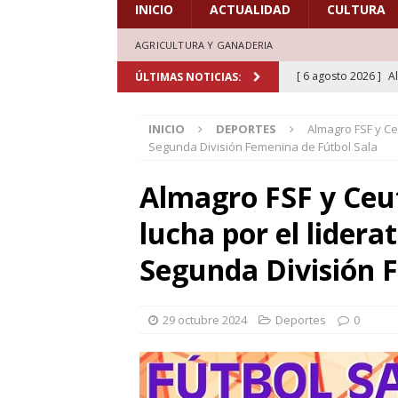
INICIO
ACTUALIDAD
CULTURA
AGRICULTURA Y GANADERIA
[ 6 agosto 2026 ]
A
ÚLTIMAS NOTICIAS:
marcadas por la trad
INICIO
DEPORTES
Almagro FSF y Ceu
[ 5 agosto 2026 ]
L
Segunda División Femenina de Fútbol Sala
aficionados al cicl
Almagro FSF y Ceu
DEPORTES
lucha por el liderat
[ 5 agosto 2026 ]
L
deporte el verano d
Segunda División 
[ 5 agosto 2026 ]
A
marcada por la devo
29 octubre 2024
Deportes
0
[ 6 agosto 2026 ]
L
de honor en el estr