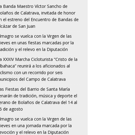
a Banda Maestro Víctor Sancho de
olaños de Calatrava, invitada de honor
n el estreno del Encuentro de Bandas de
lcázar de San Juan
lmagro se vuelca con la Virgen de las
ieves en unas fiestas marcadas por la
radición y el relevo en la Diputación
a XXXIV Marcha Cicloturista “Cristo de la
lbahaca” reunirá a los aficionados al
iclismo con un recorrido por seis
unicipios del Campo de Calatrava
as Fiestas del Barrio de Santa María
lenarán de tradición, música y deporte el
erano de Bolaños de Calatrava del 14 al
6 de agosto
lmagro se vuelca con la Virgen de las
ieves en una jornada marcada por la
evoción y el relevo en la Diputación