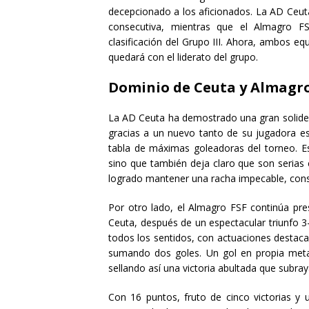
decepcionado a los aficionados. La AD Ceuta,
consecutiva, mientras que el Almagro FS
clasificación del Grupo III. Ahora, ambos eq
quedará con el liderato del grupo.
Dominio de Ceuta y Almagro 
La AD Ceuta ha demostrado una gran solidez
gracias a un nuevo tanto de su jugadora estr
tabla de máximas goleadoras del torneo. Es
sino que también deja claro que son serias ca
logrado mantener una racha impecable, conso
Por otro lado, el Almagro FSF continúa pr
Ceuta, después de un espectacular triunfo 3-
todos los sentidos, con actuaciones destac
sumando dos goles. Un gol en propia meta
sellando así una victoria abultada que subray
Con 16 puntos, fruto de cinco victorias y