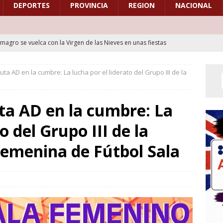
DEPORTES
PROVINCIA
REGION
NACIONAL
lmagro se vuelca con la Virgen de las Nieves en unas fiestas
ición y el relevo en la Diputación
CULTURA
ta AD en la cumbre: La lucha por el liderato del Grupo III de la
a XXXIV Marcha Cicloturista “Cristo de la Albahaca” reunirá a los
ismo con un recorrido por seis municipios del Campo de Calatrava
ta AD en la cumbre: La
o del Grupo III de la
as Fiestas del Barrio de Santa María llenarán de tradición, música y
e Bolaños de Calatrava del 14 al 16 de agosto
CULTURA
Femenina de Fútbol Sala
lmagro se vuelca con la Virgen de las Nieves en una jornada
ción y el relevo en la Diputación
CULTURA
a Banda Maestro Víctor Sancho de Bolaños de Calatrava, invitada
eno del Encuentro de Bandas de Alcázar de San Juan
CULTURA