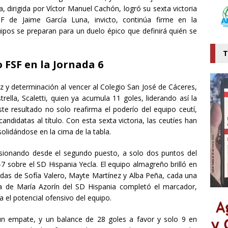
 dirigida por Víctor Manuel Cachón, logró su sexta victoria
F de Jaime García Luna, invicto, continúa firme en la
uipos se preparan para un duelo épico que definirá quién se
T
FSF en la Jornada 6
 y determinación al vencer al Colegio San José de Cáceres,
ella, Scaletti, quien ya acumula 11 goles, liderando así la
te resultado no solo reafirma el poderío del equipo ceutí,
ndidatas al título. Con esta sexta victoria, las ceutíes han
lidándose en la cima de la tabla.
esionando desde el segundo puesto, a solo dos puntos del
7 sobre el SD Hispania Yecla. El equipo almagreño brilló en
adas de Sofía Valero, Mayte Martínez y Alba Peña, cada una
 de María Azorín del SD Hispania completó el marcador,
a el potencial ofensivo del equipo.
 un empate, y un balance de 28 goles a favor y solo 9 en