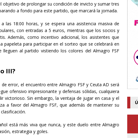
 el objetivo de prolongar su condición de invicto y sumar tres
parando a fondo para este partido, que marcará la jornada.
 a las 18:00 horas, y se espera una asistencia masiva de
opulares, con entradas a 5 euros, mientras que los socios y
is. Además, como incentivo adicional, los asistentes que
na papeleta para participar en el sorteo que se celebrará en
 lleguen al partido vistiendo los colores del Almagro FSF
o III?
de error, el encuentro entre Almagro FSF y Ceuta AD será
egue ofensivo impresionante y defensas sólidas, cualquiera
ir victorioso. Sin embargo, la ventaja de jugar en casa y el
Ú
lanza a favor del Almagro FSF, que además de mantener su
clasificación.
añol está más viva que nunca, y este duelo entre Almagro
ión, estrategia y goles.