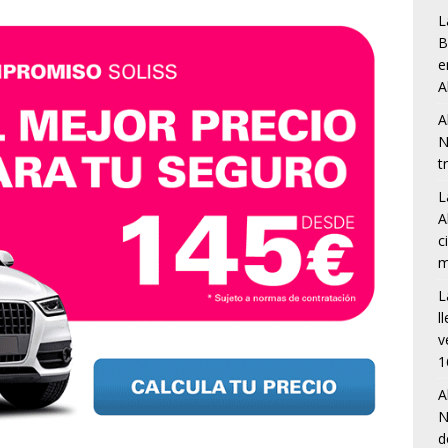
L
B
e
A
A
N
t
L
A
c
m
L
l
v
1
A
N
d