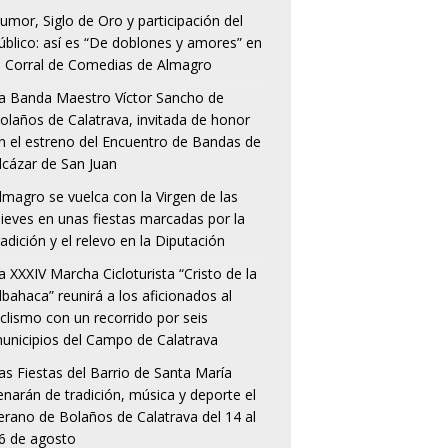
umor, Siglo de Oro y participación del
úblico: así es “De doblones y amores” en
l Corral de Comedias de Almagro
a Banda Maestro Víctor Sancho de
olaños de Calatrava, invitada de honor
n el estreno del Encuentro de Bandas de
lcázar de San Juan
lmagro se vuelca con la Virgen de las
ieves en unas fiestas marcadas por la
radición y el relevo en la Diputación
a XXXIV Marcha Cicloturista “Cristo de la
lbahaca” reunirá a los aficionados al
iclismo con un recorrido por seis
unicipios del Campo de Calatrava
as Fiestas del Barrio de Santa María
lenarán de tradición, música y deporte el
erano de Bolaños de Calatrava del 14 al
6 de agosto