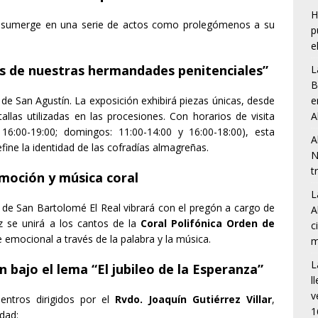
H
se sumerge en una serie de actos como prolegómenos a su
p
e
les de nuestras hermandades penitenciales”
L
B
e
ia de San Agustín. La exposición exhibirá piezas únicas, desde
A
llas utilizadas en las procesiones. Con horarios de visita
16:00-19:00; domingos: 11:00-14:00 y 16:00-18:00), esta
A
efine la identidad de las cofradías almagreñas.
N
t
moción y música coral
L
sia de San Bartolomé El Real vibrará con el pregón a cargo de
A
z se unirá a los cantos de la
Coral Polifónica Orden de
c
 emocional a través de la palabra y la música.
m
L
n bajo el lema “El jubileo de la Esperanza”
l
v
entros dirigidos por el
Rvdo. Joaquín Gutiérrez Villar
,
1
dad: