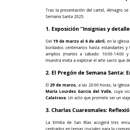
Tras la presentación del cartel, Almagro 
Semana Santa 2025:
1. Exposición “Insignias y detal
Del
19 de marzo al 6 de abril
, en la Igles
bordados centenarios hasta estandartes y ta
amplios (martes a sábado: 10:00-14:00 y 
muestra invita a explorar el arte sacro que d
2. El Pregón de Semana Santa: E
El
29 de marzo
, a las 20:00 horas, la Igle
María Lourdes García del Valle
, cuya vo
Calatrava
. Un acto que promete ser un viaje
3. Charlas Cuaresmales: Reflexió
La Ermita de San Blas acogerá tres encu
centrados en temas cruciales para la comuni