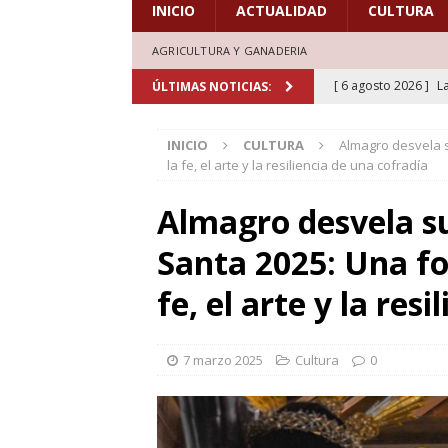
INICIO
ACTUALIDAD
CULTURA
AGRICULTURA Y GANADERIA
[ 6 agosto 2026 ]
L
ÚLTIMAS NOTICIAS:
de honor en el estr
INICIO
CULTURA
Almagro desvela s
[ 6 agosto 2026 ]
A
la fe, el arte y la resiliencia de una cofradía
marcadas por la trad
Almagro desvela s
[ 5 agosto 2026 ]
L
Santa 2025: Una fo
aficionados al cicl
DEPORTES
fe, el arte y la res
[ 5 agosto 2026 ]
L
deporte el verano d
7 marzo 2025
Cultura
0
[ 7 agosto 2026 ]
H
doblones y amores”