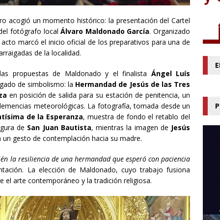
ro acogió un momento histórico: la presentación del Cartel
el fotógrafo local
Álvaro Maldonado García
. Organizado
acto marcó el inicio oficial de los preparativos para una de
arraigadas de la localidad.
E
las propuestas de Maldonado y el finalista
Ángel Luís
argado de simbolismo: la
Hermandad de Jesús de las Tres
za
en posición de salida para su estación de penitencia, un
clemencias meteorológicas. La fotografía, tomada desde un
P
ntísima de la Esperanza
, muestra de fondo el retablo del
igura de
San Juan Bautista
, mientras la imagen de
Jesús
 un gesto de contemplación hacia su madre.
bién la resiliencia de una hermandad que esperó con paciencia
ntación. La elección de Maldonado, cuyo trabajo fusiona
re el arte contemporáneo y la tradición religiosa.