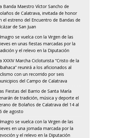
a Banda Maestro Víctor Sancho de
olaños de Calatrava, invitada de honor
n el estreno del Encuentro de Bandas de
lcázar de San Juan
lmagro se vuelca con la Virgen de las
ieves en unas fiestas marcadas por la
radición y el relevo en la Diputación
a XXXIV Marcha Cicloturista “Cristo de la
lbahaca” reunirá a los aficionados al
iclismo con un recorrido por seis
unicipios del Campo de Calatrava
as Fiestas del Barrio de Santa María
lenarán de tradición, música y deporte el
erano de Bolaños de Calatrava del 14 al
6 de agosto
lmagro se vuelca con la Virgen de las
ieves en una jornada marcada por la
evoción y el relevo en la Diputación