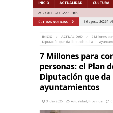
INICIO
ACTUALIDAD
CULTURA
AGRICULTURA Y GANADERIA
[ 6 agosto 2026 ]
A
ÚLTIMAS NOTICIAS:
marcadas por la trad
INICIO
ACTUALIDAD
7 Millones pa
[ 5 agosto 2026 ]
L
Diputación que da libertad total a los ayunta
aficionados al cicl
7 Millones para co
DEPORTES
personas: el Plan 
[ 5 agosto 2026 ]
L
deporte el verano d
Diputación que da l
[ 5 agosto 2026 ]
A
ayuntamientos
marcada por la devo
[ 6 agosto 2026 ]
L
3 julio 2025
Actualidad
,
Provincia
0
de honor en el estr