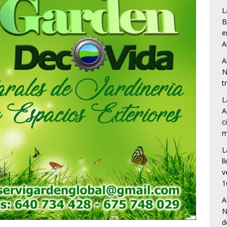
L
B
e
A
A
N
t
L
A
c
m
L
l
v
1
A
N
d