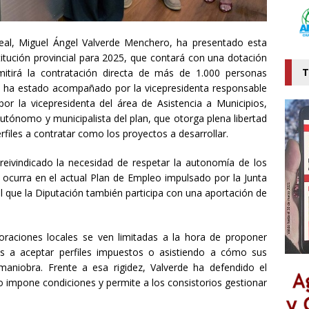
Real, Miguel Ángel Valverde Menchero, ha presentado esta
itución provincial para 2025, que contará con una dotación
T
itirá la contratación directa de más de
1.000
personas
e ha estado acompañado por la vicepresidenta responsable
r la vicepresidenta del área de Asistencia a Municipios,
autónomo y municipalista del plan, que otorga plena libertad
rfiles a contratar como los proyectos a desarrollar.
a reivindicado la necesidad de respetar la autonomía de los
curra en el actual Plan de Empleo impulsado por la Junta
l que
la Diputación también participa con una aportación de
oraciones locales se ven limitadas a la hora de proponer
as a aceptar perfiles impuestos o
asistiendo a
cómo sus
maniobra. Frente a esa rigidez, Valverde ha defendido el
o impone condiciones y permite a los consistorios gestionar