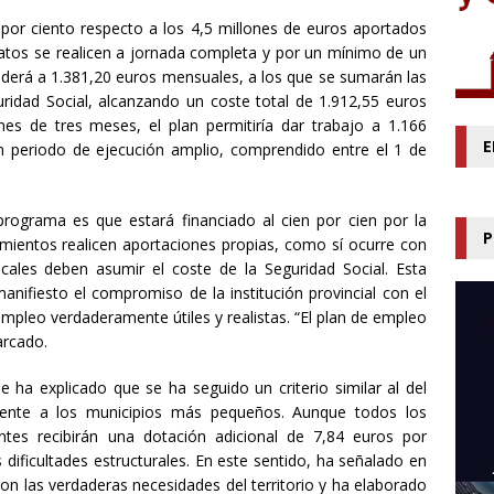
por ciento respecto a los 4,5 millones de euros aportados
ratos se realicen a jornada completa y por un mínimo de un
nderá a 1.381,20 euros mensuales, a los que se sumarán las
uridad Social, alcanzando un coste total de 1.912,55 euros
nes de tres meses, el plan permitiría dar trabajo a 1.166
E
 periodo de ejecución amplio, comprendido entre el 1 de
ograma es que estará financiado al cien por cien por la
P
amientos realicen aportaciones propias, como sí ocurre con
ocales deben asumir el coste de la Seguridad Social. Esta
anifiesto el compromiso de la institución provincial con el
empleo verdaderamente útiles y realistas. “E
l
plan de empleo
arcado.
de ha
explicado que se ha seguido un criterio similar al del
rente a los municipios más pequeños. Aunque todos los
tes recibirán una dotación adicional de 7,84 euros por
dificultades estructurales.
En este sentido,
ha
señalado
en
on las verdaderas necesidades del territorio y ha elaborado