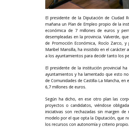
El presidente de la Diputación de Ciudad 
mañana
un
Plan de Empleo propio de la inst
económica de 7 millones de euros y perm
desempleadas en la provincia. Valverde, qu
de Promoción Económica, Rocío Zarco, y po
Maribel Mansilla, ha
insistido en
el carácter 
a los ayuntamientos para decidir tanto los pe
E
l presidente de la institución provincial h
ayuntamientos y ha lamentado que esto no o
de Comunidades de Castilla-La Mancha,
en e
6,7 millones de euros.
Según ha
dicho
, en ese otro plan las corp
proyectos o candidatos, viéndose obligad
iniciativas son rechazadas sin margen de 
modelo
por el que opta
la Diputación, que n
los recursos con autonomía y criterio propio.