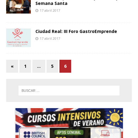
Semana Santa
17 abril 2017
Ciudad Real: III Foro GastroEmprende
17 abril 2017
«
1
…
5
6